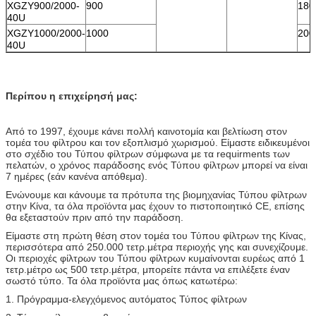
XGZY900/2000-
900
180
40U
XGZY1000/2000-
1000
200
40U
Περίπου η επιχείρησή μας:
Από το 1997, έχουμε κάνει πολλή καινοτομία και βελτίωση στον
τομέα του φίλτρου και τον εξοπλισμό χωρισμού. Είμαστε ειδικευμένοι
στο σχέδιο του Τύπου φίλτρων σύμφωνα με τα requirments των
πελατών, ο χρόνος παράδοσης ενός Τύπου φίλτρων μπορεί να είναι
7 ημέρες (εάν κανένα απόθεμα).
Ενώνουμε και κάνουμε τα πρότυπα της βιομηχανίας Τύπου φίλτρων
στην Κίνα, τα όλα προϊόντα μας έχουν το πιστοποιητικό CE, επίσης
θα εξεταστούν πριν από την παράδοση.
Είμαστε στη πρώτη θέση στον τομέα του Τύπου φίλτρων της Κίνας,
περισσότερα από 250.000 τετρ.μέτρα περιοχής γης και συνεχίζουμε.
Οι περιοχές φίλτρων του Τύπου φίλτρων κυμαίνονται ευρέως από 1
τετρ.μέτρο ως 500 τετρ.μέτρα, μπορείτε πάντα να επιλέξετε έναν
σωστό τύπο. Τα όλα προϊόντα μας όπως κατωτέρω:
1. Πρόγραμμα-ελεγχόμενος αυτόματος Τύπος φίλτρων