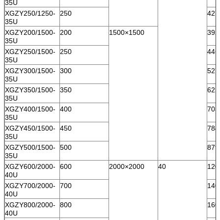
35U
XGZY250/1250-
250
427
35U
XGZY200/1500-
200
1500×1500
392
35U
XGZY250/1500-
250
446
35U
XGZY300/1500-
300
527
35U
XGZY350/1500-
350
622
35U
XGZY400/1500-
400
703
35U
XGZY450/1500-
450
784
35U
XGZY500/1500-
500
879
35U
XGZY600/2000-
600
2000×2000
40
120
40U
XGZY700/2000-
700
140
40U
XGZY800/2000-
800
160
40U