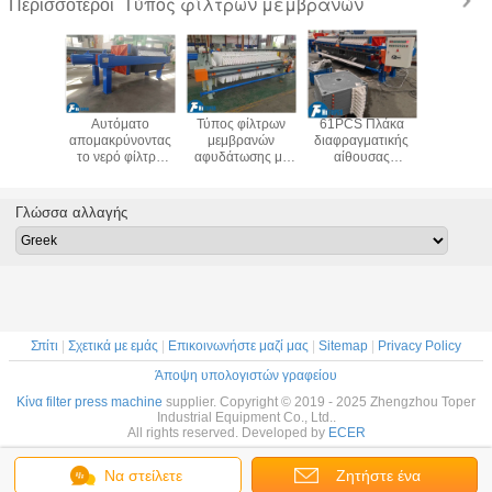
Τύπος φίλτρων μεμβρανών
Περισσότεροι
00w
Αυτόματο
Τύπος φίλτρων
61PCS Πλάκα
Πρέσα φίλ
ισμός
απομακρύνοντας
μεμβρανών
διαφραγματικής
μεμβράν
ησης
το νερό φίλτρο
αφυδάτωσης με
αίθουσας
τετραγω
ου Τύπου
περιοχής
πίεση για τη
αυτόματης
μέτρων
τρων
εξοπλισμού 30m2
μέγιστη μείωση
εκφόρτωσης
ενσωματ
ών Olien
Τύπου φίλτρων
περιεκτικότητας σε
μεμβράνης
δαχτυλ
Γλώσσα αλλαγής
 δύναμης
μεμβρανών για τη
υγρασία
φίλτρας για
σφράγιση
χρήση
γραμμή αλεύρι
ασφα
βιομηχανιών
κασσάβης
εγκατά
τροφίμων
Σπίτι
|
Σχετικά με εμάς
|
Επικοινωνήστε μαζί μας
|
Sitemap
|
Privacy Policy
Άποψη υπολογιστών γραφείου
Κίνα filter press machine
supplier. Copyright © 2019 - 2025 Zhengzhou Toper
Industrial Equipment Co., Ltd..
All rights reserved. Developed by
ECER
Να στείλετε
Ζητήστε ένα