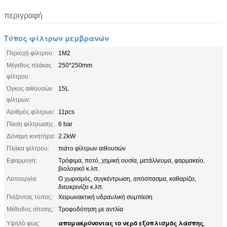
περιγραφή
Τύπος φίλτρων μεμβρανών
Περιοχή φίλτρου:
1M2
Μέγεθος πλάκας
250*250mm
φίλτρου:
Όγκος αιθουσών
15L
φίλτρων:
Αριθμός φίλτρων:
11pcs
Πίεση φίλτρωσης:
6 bar
Δύναμη κινητήρα:
2.2kW
Πλάκα φίλτρου:
πιάτο φίλτρων αιθουσών
Εφαρμογή:
Τρόφιμα, ποτό, χημική ουσία, μετάλλευμα, φαρμακείο,
βιολογικό κ.λπ.
Λειτουργία:
Ο χωρισμός, συγκέντρωση, απόσπασμα, καθαρίζει,
διευκρινίζει κ.λπ.
Πιέζοντας τύπος:
Χειρωνακτική υδραυλική συμπίεση
Μέθοδος σίτισης:
Τροφοδότηση με αντλία
απομακρύνοντας το νερό εξοπλισμός λάσπης
Υψηλό φως:
,