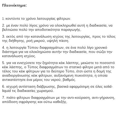
Πλεονέκτημα:
κοντύντε το χρόνο λειτουργίας φίλτρων.
1.
2. με έναν πολύ λίγος χρόνο να ολοκληρωθεί αυτή η διαδικασία, να
βελτιώσει πολύ την αποδοτικότητα παραγωγής.
3. εκτός από την κατανάλωση ισχύος της λειτουργίας, προς το τέλος
της διήθησης, ροή μικρού, υψηλή πίεση.
4. η λειτουργία Τύπου διαφραγμάτων, σε ένα πολύ λίγο χρονικό
διάστημα για να ολοκληρώσει αυτήν την διαδικασία, που σώζει την
κατανάλωση ισχύος.
5. για να ενισχύσετε την ξηρότητα κέικ λάσπης, μειώστε το ποσοστό
κέικ λάσπης, ο Τύπος διαφραγμάτων το στατικό φίλτρο μετά από το
τέλος του κέικ φίλτρων για το δεύτερο Τύπο, έτσι ώστε η δομή της
αναδιοργάνωσης κέικ φίλτρων, αυξανόμενη πυκνότητα, η οποία
αντικατέστησε ένα μέρος του νερού, βαθμός.
6. ισχυρή αντίσταση διάβρωσης, βασικά εφαρμόσιμη σε όλες solid-
liquid τις διαδικασίες χωρισμού.
7. πιάτο φίλτρων διαφραγμάτων με την αντι-κούραση, αντι-γήρανση,
απόδοση σφράγισης και ούτω καθεξής.