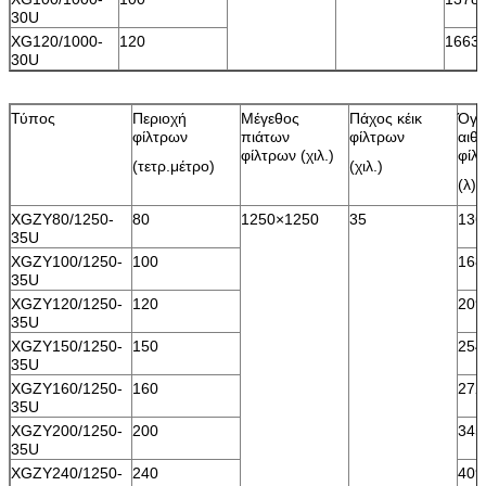
30U
XG120/1000-
120
1663
30U
Τύπος
Περιοχή
Μέγεθος
Πάχος κέικ
Όγκ
φίλτρων
πιάτων
φίλτρων
αιθ
φίλτρων (χιλ.)
φίλ
(τετρ.μέτρο)
(χιλ.)
(λ)
XGZY80/1250-
80
1250×1250
35
136
35U
XGZY100/1250-
100
168
35U
XGZY120/1250-
120
209
35U
XGZY150/1250-
150
254
35U
XGZY160/1250-
160
272
35U
XGZY200/1250-
200
345
35U
XGZY240/1250-
240
409