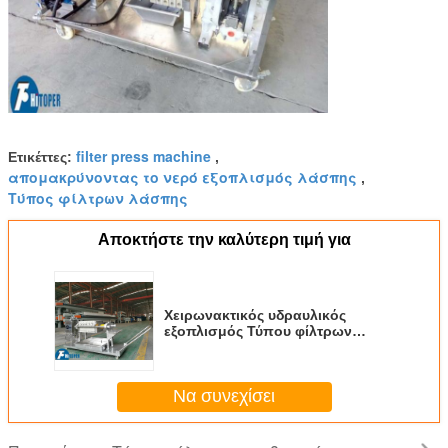
filter press machine
Ετικέττες:
,
απομακρύνοντας το νερό εξοπλισμός λάσπης
,
Τύπος φίλτρων λάσπης
Αποκτήστε την καλύτερη τιμή για
Χειρωνακτικός υδραυλικός
εξοπλισμός Τύπου φίλτρων
κλίμακας εργαστηρίων
λειτουργίας για το στερεό υγρό
χωρισμό
Να συνεχίσει