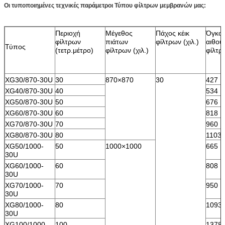
Οι τυποποιημένες τεχνικές παράμετροι Τύπου φίλτρων μεμβρανών μας:
Περιοχή
Μέγεθος
Πάχος κέικ
Όγκο
φίλτρων
πιάτων
φίλτρων (χιλ.)
αιθο
Τύπος
(τετρ.μέτρο)
φίλτρων (χιλ.)
φίλτρ
XG30/870-30U
30
870×870
30
427
XG40/870-30U
40
534
XG50/870-30U
50
676
XG60/870-30U
60
818
XG70/870-30U
70
960
XG80/870-30U
80
1103
XG50/1000-
50
1000×1000
665
30U
XG60/1000-
60
808
30U
XG70/1000-
70
950
30U
XG80/1000-
80
1093
30U
XG100/1000-
100
1378