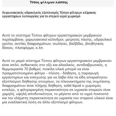
Τύπος φίλτρων λάσπης
Χειρωνακτικός υδραυλικός εξοπλισμός Τύπου φίλτρων κλίμακας
εργαστηρίων λειτουργίας για το στερεό υγρό χωρισμό
Αυτό το σύστημα Τύπου φίλτρων εργαστηριακών μεμβρανών
περιλαμβάνει, χειρωνακτικοί κύλινδροι, μετρητές πίεσης, υδραυλικοί
γρύλοι, αντλίες διαφραγμάτων, σωλήνες, βαλβίδες, βοηθητικός
δίσκος, πλατφόρμα, κ.λπ.
Αυτό το μικρό σύστημα Τύπου φίλτρων εργαστηριακών μεμβρανών
είναι απλό, ανθεκτικός στο οξύ και αλκαλικός, αντιδιαβρωτικός, η
θερμοκρασία 70 βαθμοί, ποικίλα υλικά μπορεί να είναι
πραγματοποιημένο φίλτρο - πλύση - διήθηση, η παραγωγή
εργαστηρίων και ενίσχυσης για να λάβει όλα τα είδη απαραίτητου
εξοπλισμού διήθησης στοιχείων, τα πλεονεκτήματα της συμπίεσης
διαφραγμάτων είναι πλήρης διήθηση, solid-liquid ο χωρισμός
εντελώς, η φιλτραρισμένη περιεκτικότητα σε υγρασία στερεών είναι
χαμηλή, υψηλή αποδοτικότητα, το μέγιστο από το υγρό ποσοστό
και την ελάχιστη περιεκτικότητα σε υγρασία του στερεού υλικού είναι
μια εναλλακτική λύση σε άλλο εξοπλισμό φίλτρων.