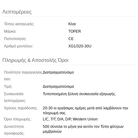
Λεπτομέρειες
Τόπος καταγωγής:
Κίνα
Μάρκα:
TOPER
Πιστοποίηση:
CE
Αριθμό μοντέλου:
XG1/320-30U
Πληρωμής & Αποστολής Όροι
Ποσότητα παραγγελίας
Διαπραγματεύσιμο
min:
Τιμή:
Διαπραγματεύσιμα
Συσκευασία
Τυποποιημένη ξύλινη συσκευασία εξαγωγής.
λεπτομέρειες:
Χρόνος παράδοσης:
20-30 οι εργάσιμες ημέρες μετά από λαμβάνουν την
πληρωμή σας
Όροι πληρωμής:
L/C, T/T, D/A, D/P, Western Union
Δυνατότητα
500 σύνολα το μήνα για αυτόν τον Τύπο φίλτρων
μεμβρανών
προσφοράς: