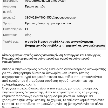
Εκφόρτιση:
Αυτοματοποιημένη απομόνωση
Αυτόματη
Πρώτο επίπεδο
μοχλή:
Δυναμικό:
380V/220V/400-450V/προσαρμοσμένο
Χρώμα:
Πράσινο, άσπρο ή προσαρμοσμένο
Πιστοποιητικό:
CE
Κατάσταση:
νέος
ο σωρός δίσκων υποβάλλει σε φυγοκέντρωση
Υψηλό φως:
,
βιομηχανικός υποβάλτε τη μηχανή σε φυγοκέντρωση
Δίσκος φυγοκεντρικός κάδος για διευκρίνιση λειτουργίας και λειτουργίας
διαχωρισμού χειρισμού υγρού στερεού και υγρού υγρού στερεού
εναιωρήματος
Αυτός ο φυγοκεντρικός δίσκος είναι ένας φυγοκεντρικός διαχωριστής
για τον διαχωρισμό δύσκολα διαχωρίσιμων υλικών (όπως
παχύρρευστο υγρό και μικρά στερεά σωματίδια που αποτελούνται
από εναιώρημα ή παρόμοια σύνθεση υγρού πυκνότητας της
γαλακτώματος, κ.λπ.).
Ο φυγοκεντρικός δίσκος είναι ο πιο ευρέως χρησιμοποιούμενος
φυγοκεντρικός διαχωριστής. Από το εργαστήριο έως τη μεγάλης
κλίμακας παραγωγή έχει τα εφαρμόσιμα μοντέλα. Μπορεί να
χρησιμοποιηθεί στην ιατρική, τα χημικά, τα γαλακτοκομικά προϊόντα,
τα ποτά, το πετρέλαιο, τη μεταλλουργία, τη βιοτεχνολογία και άλλες
βιομηχανίες.