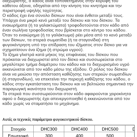
διαχωριστής, ο κάδος είναι τοποθετημένος στην κορυφή του
κάθετου άξονα, οδηγείται από την κίνηση του κινητήρα και την
περιστροφή υψηλής ταχύτητας.
Ο κάδος έχει ένα σύνολο δίσκων που είναι ένθετοι μεταξύ τους.
Υπάρχει ένα μικρό κενό μεταξύ του δίσκου και του δίσκου. Τα
εναιωρήματα (ή τα γαλακτώματα) τροφοδοτούνται στον κάδο από
έναν σωλήνα τροφοδοσίας που βρίσκεται στο κέντρο του κάδου.
Όταν το εναιώρημα (ή το γαλάκτωμα) ρέει μέσα από το κενό μεταξύ
των δίσκων, τα στερεά σωματίδια (ή τα σταγονίδια) στη
φυγοκέντρηση υπό την επίδραση του ιζήματος στον δίσκο για να
σχηματίσουν ένα ίζημα (ή στρώμα υγρού).
Το ίζημα γλιστρά κατά μήκος της επιφάνειας του δίσκου που
πρόκειται να διαχωριστεί από τον δίσκο και συσσωρεύεται στο
μεγαλύτερο τμήμα διαμέτρου του κάδου και το διαχωρισμένο υγρό
εκκενώνεται από τον κάδο μέσω της εξόδου. Ο ρόλος του δίσκου
είναι να μειώσει την απόσταση καθίζησης των στερεών σωματιδίων
(ή σταγονιδίων), να επεκτείνει την περιοχή καθίζησης του κάδου, ο
κάδος στην εγκατάσταση του δίσκου και να βελτιώσει σημαντικά την
παραγωγική ικανότητα του διαχωριστή.
Τα στερεά που συσσωρεύονται στον κάδο αφαιρούνται χειροκίνητα
αφού ο διαχωριστής έχει απενεργοποιηθεί ή εκκενώνονται από τον
κάδο χωρίς να σταματήσει το μηχάνημα.
Αυτές οι τεχνικές παράμετροι φυγοκεντρικού δίσκου.
Στοιχείο
DHC300
DHC400
DHC500
D
Εσωτερική
300
400
500