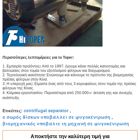
Περισσότερες λεπτομέρειες για το Toper:
1. Εμπειρία προϊόντος
:
Από το 1997, έχουμε κάνει πολλές καινοτομίες και
βελτιώσεις στον τομέα του εξοπλισμού φίλτρων και διαχωρισμού.
2. Τεχνολογική ικανότητα
:
Ενώνουμε και κάνουμε το πρότυπο της βιομηχανίας
πρέσας φίλτρων στην Κίνα.
3. Η υπεροχή μας
:
Είμαστε ένας από τους 3 κορυφαίους στον τομέα της πρέσας
φίλτρων της Κίνας.
4. Κλίμακα εργοστασίου: Περισσότερα από 250.000㎡ έκταση γης και συνεχής
ανάπτυξη.
centrifugal separator
Ετικέττες:
,
ο σωρός δίσκων υποβάλλει σε φυγοκέντρωση
,
βιομηχανικός υποβάλτε τη μηχανή σε φυγοκέντρωση
Αποκτήστε την καλύτερη τιμή για