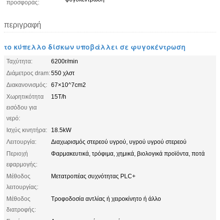
προσφοράς:
περιγραφή
το κύπελλο δίσκων υποβάλλει σε φυγοκέντρωση
Ταχύτητα:
6200r/min
Διάμετρος dram:
550 χλστ
Διακανονισμός:
67×10^7cm2
Χωρητικότητα
15T/h
εισόδου για
νερό:
Ισχύς κινητήρα:
18.5kW
Λειτουργία:
Διαχωρισμός στερεού υγρού, υγρού υγρού στερεού
Περιοχή
Φαρμακευτικά, τρόφιμα, χημικά, βιολογικά προϊόντα, ποτά
εφαρμογής:
Μέθοδος
Μετατροπέας συχνότητας PLC+
λειτουργίας:
Μέθοδος
Τροφοδοσία αντλίας ή χειροκίνητο ή άλλο
διατροφής: