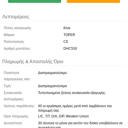
Λεπτομέρειες
Τόπος καταγωγής:
Κίνα
Μάρκα:
TOPER
Πιστοποίηση:
CE
Αριθμό μοντέλου:
DHC550
Πληρωμής & Αποστολής Όροι
Ποσότητα
Διαπραγματεύσιμο
παραγγελίας min:
Τιμή:
Διαπραγματεύσιμα
Συσκευασία
Τυποποιημένη ξύλινη συσκευασία εξαγωγής.
λεπτομέρειες:
Χρόνος παράδοσης:
40 οι εργάσιμες ημέρες μετά από λαμβάνουν την
πληρωμή σας
Όροι πληρωμής:
L/C, T/T, D/A, D/P, Western Union
Δυνατότητα
30 σύνολα το μήνα για αυτόν τον δίσκο υποβάλλουν σε
φυγοκέντρωση