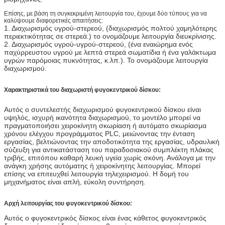
Επίσης, με βάση τη συγκεκριμένη λειτουργία του, έχουμε δύο τύπους για να
καλύψουμε διαφορετικές απαιτήσεις:
1. Διαχωρισμός υγρού-στερεού, (διαχωρισμός πολτού χαμηλότερης
περιεκτικότητας σε στερεά.) το ονομάζουμε λειτουργία διευκρίνισης.
2. Διαχωρισμός υγρού-υγρού-στερεού, (ένα εναιώρημα ενός
παχύρρευστου υγρού με λεπτά στερεά σωματίδια ή ένα γαλάκτωμα
υγρών παρόμοιας πυκνότητας, κ.λπ.). Το ονομάζουμε λειτουργία
διαχωρισμού.
Χαρακτηριστικά του διαχωριστή φυγοκεντρικού δίσκου:
Αυτός ο συντελεστής διαχωρισμού φυγοκεντρικού δίσκου είναι
υψηλός, ισχυρή ικανότητα διαχωρισμού, το μοντέλο μπορεί να
πραγματοποιήσει χειροκίνητη σκωρίαση ή αυτόματο σκωρίασμα
χρόνου ελέγχου προγράμματος PLC, μειώνοντας την ένταση
εργασίας, βελτιώνοντας την αποδοτικότητα της εργασίας, υδραυλική
σύζευξη για αντικατάσταση του παραδοσιακού συμπλέκτη πλάκας
τριβής, επιτόπου καθαρή λευκή υγεία χωρίς σκόνη. Ανάλογα με την
ανάγκη χρήσης αυτόματης ή χειροκίνητης λειτουργίας. Μπορεί
επίσης να επιτευχθεί λειτουργία τηλεχειρισμού. Η δομή του
μηχανήματος είναι απλή, εύκολη συντήρηση.
Αρχή λειτουργίας του φυγοκεντρικού δίσκου:
Αυτός ο φυγοκεντρικός δίσκος είναι ένας κάθετος φυγοκεντρικός