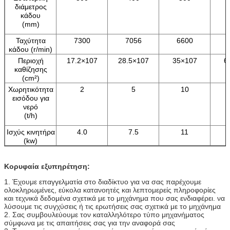
διάμετρος
κάδου
(mm)
Ταχύτητα
7300
7056
6600
κάδου (r/min)
Περιοχή
17.2×107
28.5×107
35×107
6
καθίζησης
(cm²)
Χωρητικότητα
2
5
10
εισόδου για
νερό
(t/h)
Ισχύς κινητήρα
4.0
7.5
11
(kw)
Κορυφαία εξυπηρέτηση:
1. Έχουμε επαγγελματία στο διαδίκτυο για να σας παρέχουμε
ολοκληρωμένες, εύκολα κατανοητές και λεπτομερείς πληροφορίες
και τεχνικά δεδομένα σχετικά με το μηχάνημα που σας ενδιαφέρει. να
λύσουμε τις συγχύσεις ή τις ερωτήσεις σας σχετικά με το μηχάνημα
2. Σας συμβουλεύουμε τον καταλληλότερο τύπο μηχανήματος
σύμφωνα με τις απαιτήσεις σας για την αναφορά σας