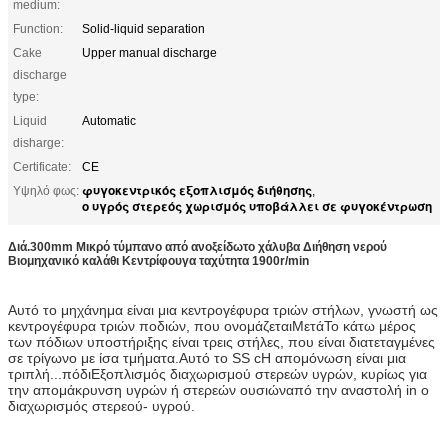
medium:
Function:
Solid-liquid separation
Cake
Upper manual discharge
discharge
type:
Liquid
Automatic
disharge:
Certificate:
CE
φυγοκεντρικός εξοπλισμός διήθησης
Υψηλό φως:
,
ο υγρός στερεός χωρισμός υποβάλλει σε φυγοκέντρωση
Διά.300mm Μικρό τύμπανο από ανοξείδωτο χάλυβα Διήθηση νερού
Βιομηχανικό καλάθι Κεντρίφουγα ταχύτητα 1900r/min
Αυτό το μηχάνημα είναι μια κεντρογέφυρα τριών στήλων, γνωστή ως
κεντρογέφυρα τριών ποδιών, που ονομάζεται
Μετά
Το κάτω μέρος
των πόδιων υποστήριξης είναι τρεις στήλες, που είναι διατεταγμένες
σε τρίγωνο με ίσα τμήματα.
Αυτό το SS c
Η απομόνωση είναι μια
τριπλή...
πόδι
Εξοπλισμός διαχωρισμού στερεών υγρών, κυρίως για
την απομάκρυνση υγρών ή στερεών ουσιών
από την αναστολή i
n ο
διαχωρισμός στερεού- υγρού.