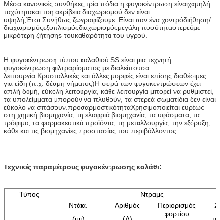
Μέσα
κανονικές συνθήκες
,
τρία πόδια.
η φυγοκέντρωση είναι
χαμηλή
ταχύτητα
και το
η ακρίβεια διαχωρισμού δεν είναι
υψηλή,
Έτσι.
Συνήθως ζωγραφίζουμε.
Είναι σαν ένα χοντρό
διήθηση/
διαχωρισμός
εξοπλισμός
διαχωρισμός
μεγάλη ποσότητα
στερεό
με
μικρότερη ζήτηση
s του
καθαρότητα του υγρού.
Η φυγοκέντρωση τύπου καλαθιού SS είναι μια τεχνητή
φυγοκέντρωση φιλτραρίσματος με διαλείπουσα
λειτουργία.Κρυσταλλικές και άλλες μορφές είναι επίσης διαθέσιμες
για είδη (π.χ. δέσμη νήματος)Η σειρά των φυγοκεντρώσεων έχει
απλή δομή, εύκολη λειτουργία, κάθε λειτουργία μπορεί να ρυθμιστεί,
τα υπολείμματα μπορούν να πλυθούν, τα στερεά σωματίδια δεν είναι
εύκολο να σπάσουν,προσαρμοστικότηταΧρησιμοποιείται ευρέως
στη χημική βιομηχανία, τη ελαφριά βιομηχανία, τα υφάσματα, τα
τρόφιμα, τα φαρμακευτικά προϊόντα, τη μεταλλουργία, την εξόρυξη,
κάθε και τις βιομηχανίες προστασίας του περιβάλλοντος.
Τεχνικές παραμέτρους φυγοκέντρωσης καλάθι:
Τύπος
Ντραμς
Ντάια.
Αριθμός
Περιορισμός
Σ
φορτίου
(μμ)
(Λ)
τα