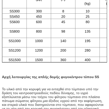
(kg)
((
SS300
300
8
10
SS450
450
20
25
SS600
600
45
80
SS800
800
98
135
SS1000
1000
140
195
SS1200
1200
200
280
SS1500
1500
360
400
Αρχή λειτουργίας της απλής δομής φυγοκέντρου τύπου SS
Το υλικό από την κορυφή για να ενταχθεί στο τύμπανο υπό την
δράση του κεντροαστροειδούς πεδίου δύναμης, το υγρό
εξαπλώνεται μέσω του τοίχου του φίλτρου τύμπανο στο πλαίσιο
πάτωμα σώματος φίλτρου,μια έξοδος υγρού από την εκφόρτωση,
και στερεά υλικά που διατηρούνται στο τύμπανο, που αφαιρούνται
με το χέρι από την κορυφή του φυγοκέντρου από τον ηλεκτρικό