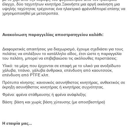
έλεγχο, δύο ταχυτήτων κινητήρα.Ξεκινήστε μια αργή εκκίνηση μια
υψηλής ταχύτητας τρέχοντας ένα ηλεκτρικό φρένοΜπορεί επίσης να
χρησιμοποιηθεί με μετατροπέα.
Ανακοίνωση παραγγελίας αποστρατηγείου καλάθι:
Διαφορετικές απαιτήσεις για διαχωρισμό, έχουμε σχεδιάσει για τους
πελάτες να επιλέξουν το κατάλληλο είδος, έτσι ώστε η παραγγελία
του πελάτη, μπορεί να επιβεβαιώσει τις ακόλουθες περιστάσεις:
Υλικό: τα μέρη που έρχονται σε επαφή με το υλικό για ανοξείδωτο
χάλυβα, τιτάνιο, χάλυβα άνθρακα, επένδυση από καουτσούκ,
επένδυση από PTFE κλπ.
Πρότυπο κίνησης: κανονικός ασυνήθιστος κινητήρας, ανθεκτικός σε
έκρηξη ασυνήθιστος κινητήρας ή κινητήρας συχνότητας.
Φρένα: φρένα στάθμευσης ή φρένα ανάφλεξης
Βάση: βάση και χωρίς βάση χύτευσης (με αποσβεστήρα)
Η εταιρία μας...