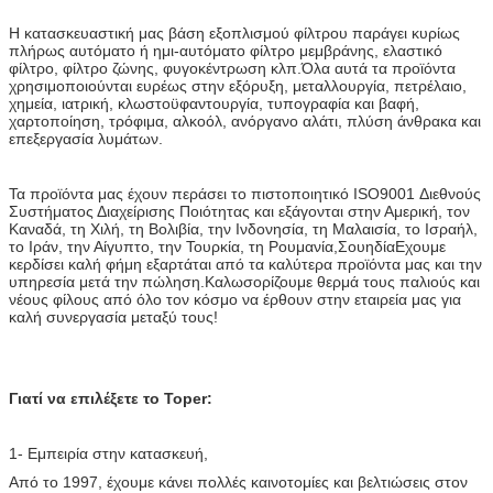
Η κατασκευαστική μας βάση εξοπλισμού φίλτρου παράγει κυρίως
πλήρως αυτόματο ή ημι-αυτόματο φίλτρο μεμβράνης, ελαστικό
φίλτρο, φίλτρο ζώνης, φυγοκέντρωση κλπ.Όλα αυτά τα προϊόντα
χρησιμοποιούνται ευρέως στην εξόρυξη, μεταλλουργία, πετρέλαιο,
χημεία, ιατρική, κλωστοϋφαντουργία, τυπογραφία και βαφή,
χαρτοποίηση, τρόφιμα, αλκοόλ, ανόργανο αλάτι, πλύση άνθρακα και
επεξεργασία λυμάτων.
Τα προϊόντα μας έχουν περάσει το πιστοποιητικό ISO9001 Διεθνούς
Συστήματος Διαχείρισης Ποιότητας και εξάγονται στην Αμερική, τον
Καναδά, τη Χιλή, τη Βολιβία, την Ινδονησία, τη Μαλαισία, το Ισραήλ,
το Ιράν, την Αίγυπτο, την Τουρκία, τη Ρουμανία,ΣουηδίαΕχουμε
κερδίσει καλή φήμη εξαρτάται από τα καλύτερα προϊόντα μας και την
υπηρεσία μετά την πώληση.Καλωσορίζουμε θερμά τους παλιούς και
νέους φίλους από όλο τον κόσμο να έρθουν στην εταιρεία μας για
καλή συνεργασία μεταξύ τους!
Γιατί να επιλέξετε το Toper:
1- Εμπειρία στην κατασκευή,
Από το 1997, έχουμε κάνει πολλές καινοτομίες και βελτιώσεις στον