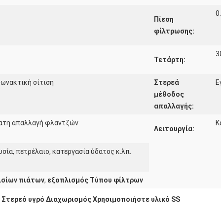
0
Πίεση
φίλτρωσης:
3
Τετάρτη:
ρωνακτική σίτιση
Στερεά
Ε
μέθοδος
απαλλαγής:
ατη απαλλαγή φλαντζών
Κ
Λειτουργία:
ουσία, πετρέλαιο, κατεργασία ύδατος κ.λπ.
ισίων πιάτων
,
εξοπλισμός Τύπου φίλτρων
 Στερεό υγρό Διαχωρισμός Χρησιμοποιήστε υλικό SS