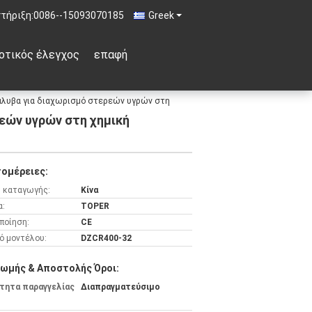
τήριξη:
0086--15093070185
Greek
οτικός έλεγχος
επαφή
χάλυβα για διαχωρισμό στερεών υγρών στη
εών υγρών στη χημική
ομέρειες:
 καταγωγής:
Κίνα
α:
TOPER
ποίηση:
CE
ό μοντέλου:
DZCR400-32
ωμής & Αποστολής Όροι:
τητα παραγγελίας
Διαπραγματεύσιμο