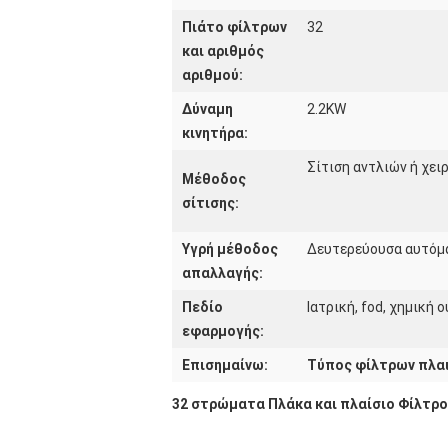
Πιάτο φίλτρων
32
και αριθμός
αριθμού:
Δύναμη
2.2KW
κινητήρα:
Σίτιση αντλιών ή χει
Μέθοδος
σίτισης:
Υγρή μέθοδος
Δευτερεύουσα αυτόμ
απαλλαγής:
Πεδίο
Ιατρική, fod, χημική 
εφαρμογής:
Επισημαίνω:
Τύπος φίλτρων πλα
32 στρώματα Πλάκα και πλαίσιο Φίλτρο