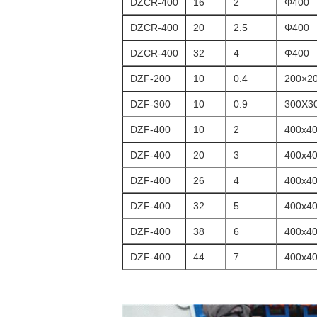
DZCR-400
16
2
Φ400
DZCR-400
20
2.5
Φ400
DZCR-400
32
4
Φ400
DZF-200
10
0.4
200×2
DZF-300
10
0.9
300X3
DZF-400
10
2
400x4
DZF-400
20
3
400x4
DZF-400
26
4
400x4
DZF-400
32
5
400x4
DZF-400
38
6
400x4
DZF-400
44
7
400x4