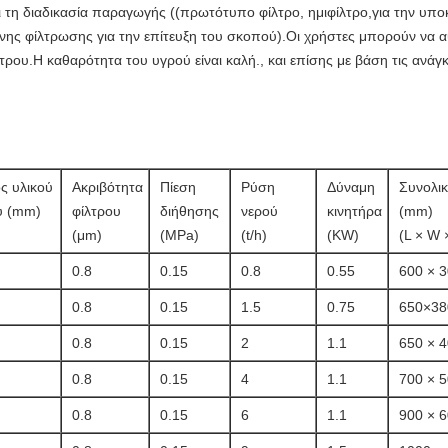
ι τη διαδικασία παραγωγής ((πρωτότυπο φίλτρο, ημιφίλτρο,για την υπ
ης φίλτρωσης για την επίτευξη του σκοπού).
Οι χρήστες μπορούν να 
ρου.Η καθαρότητα του υγρού είναι καλή., και επίσης με βάση τις ανάγ
ς υλικού
Ακριβότητα
Πίεση
Ρύση
Δύναμη
Συνολι
υ (mm)
φίλτρου
διήθησης
νερού
κινητήρα
(mm)
(μm)
(MPa)
(t/h)
(KW)
(L × W 
0.8
0.15
0.8
0.55
600 × 3
0.8
0.15
1.5
0.75
650×38
0.8
0.15
2
1.1
650 × 4
0.8
0.15
4
1.1
700 × 5
0.8
0.15
6
1.1
900 × 6