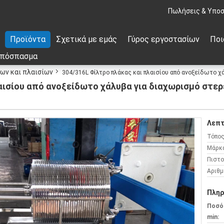
Πωλήσεις & Υποσ
Προϊόντα
Σχετικά με εμάς
Γύρος εργοστασίων
Ποι
απόσπασμα
ων και πλαισίων
304/316L Φίλτρο πλάκας και πλαισίου από ανοξείδωτο 
αισίου από ανοξείδωτο χάλυβα για διαχωρισμό στερ
Λεπτ
Τόπος
Μάρκ
Πιστο
Αριθμ
Πληρ
Ποσό
min: