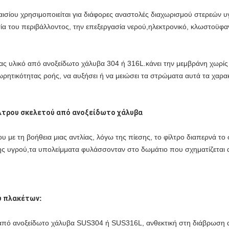
αισίου χρησιμοποιείται για διάφορες αναστολές διαχωρισμού στερεών
ασία του περιβάλλοντος, την επεξεργασία νερού,ηλεκτρονικό, κλωστοϋ
ς υλικό από ανοξείδωτο χάλυβα 304 ή 316L.κάνει την μεμβράνη χωρίς τ
χωρητικότητας ροής, να αυξήσει ή να μειώσει τα στρώματα αυτά τα χαρα
λτρου σκελετού από ανοξείδωτο χάλυβα
ου με τη βοήθεια μιας αντλίας, λόγω της πίεσης, το φίλτρο διαπερνά τ
ς υγρού,τα υπολείμματα φυλάσσονταν στο δωμάτιο που σχηματίζεται απ
ύ πλακέτων
:
ό από ανοξείδωτο χάλυβα SUS304 ή SUS316L, ανθεκτική στη διάβρωση 