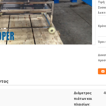
Τιμή:
Συσκ
λεπτ
Χρόν
Όροι
Δυνα
προσ
ντος
Διάμετρος
4
πιάτων και
πλαισίων: