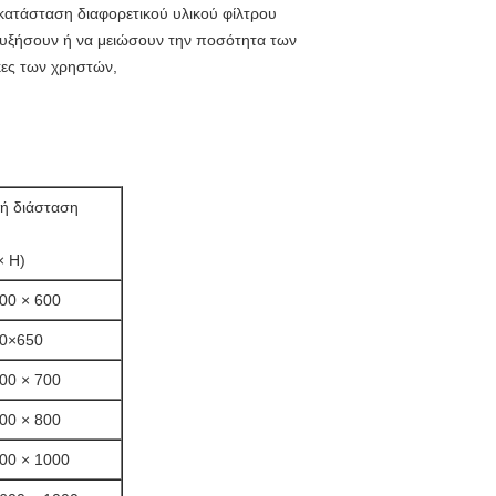
οκατάσταση διαφορετικού υλικού φίλτρου
αυξήσουν ή να μειώσουν την ποσότητα των
κες των χρηστών,
κή διάσταση
× H)
00 × 600
0×650
00 × 700
00 × 800
00 × 1000