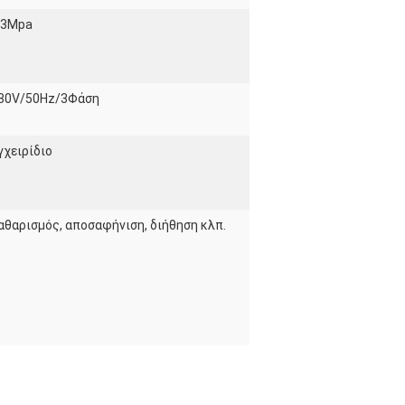
.3Mpa
80V/50Hz/3Φάση
γχειρίδιο
αθαρισμός, αποσαφήνιση, διήθηση κλπ.