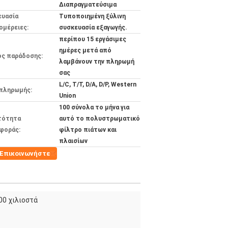
Διαπραγματεύσιμα
ευασία
Τυποποιημένη ξύλινη
ομέρειες:
συσκευασία εξαγωγής.
περίπου 15 εργάσιμες
ημέρες μετά από
ος παράδοσης:
λαμβάνουν την πληρωμή
σας
L/C, T/T, D/A, D/P, Western
 πληρωμής:
Union
100 σύνολα το μήνα για
τότητα
αυτό το πολυστρωματικό
φοράς:
φίλτρο πιάτων και
πλαισίων
Επικοινωνήστε
00 χιλιοστά