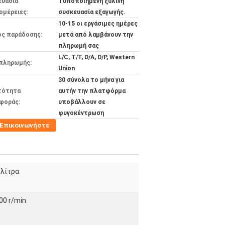
ευασία
Τυποποιημένη ξύλινη
ομέρειες:
συσκευασία εξαγωγής.
10-15 οι εργάσιμες ημέρες
ος παράδοσης:
μετά από λαμβάνουν την
πληρωμή σας
L/C, T/T, D/A, D/P, Western
 πληρωμής:
Union
30 σύνολα το μήνα για
τότητα
αυτήν την πλατφόρμα
φοράς:
υποβάλλουν σε
φυγοκέντρωση
Επικοινωνήστε
 λίτρα
00 r/min