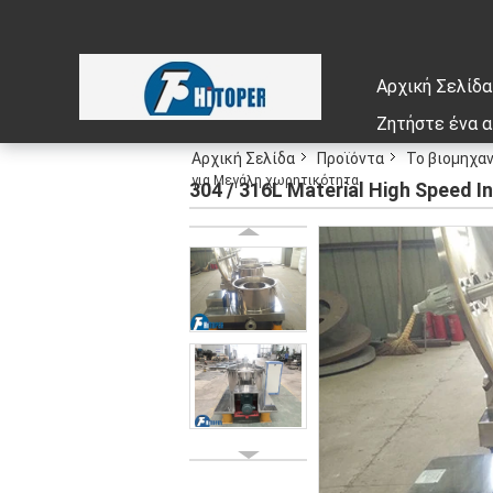
Αρχική Σελίδα
Ζητήστε ένα 
Αρχική Σελίδα
Προϊόντα
Το βιομηχα
για Μεγάλη χωρητικότητα
304 / 316L Material High Speed I