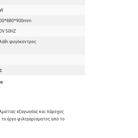
KW
00*880*900mm
0V 50HZ
λάθι φυγόκεντρος
ς
τα
ελματίας εξαγωγέας και πάροχος
 το έργο φιλτραρίσματος από το