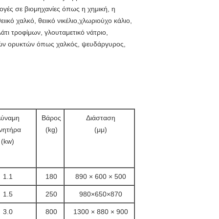
ρμογές σε βιομηχανίες όπως η χημική, η
ιικό χαλκό, θειικό νικέλιο,χλωριούχο κάλιο,
άτι τροφίμων, γλουταμετικό νάτριο,
πτών ορυκτών όπως χαλκός, ψευδάργυρος,
ύναμη
Βάρος
Διάσταση
ινητήρα
(kg)
(μμ)
(kw)
1.1
180
890 × 600 × 500
1.5
250
980×650×870
3.0
800
1300 × 880 × 900