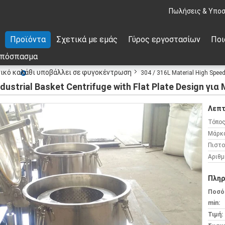
Πωλήσεις & Υποσ
Προϊόντα
Σχετικά με εμάς
Γύρος εργοστασίων
Ποι
απόσπασμα
νικό καλάθι υποβάλλει σε φυγοκέντρωση
304 / 316L Material High Speed 
ndustrial Basket Centrifuge with Flat Plate Design γ
Λεπτ
Τόπος
Μάρκ
Πιστο
Αριθμ
Πληρ
Ποσό
min:
Τιμή: