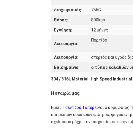
διαχωρισμός:
756G
Βάρος:
800kgs
Εγγύηση:
12 μήνες
Παρτίδα
Λειτουργία:
Λειτουργία:
στερεός και υγρός δ
Επισημαίνω:
ο τύπος καλαθιών 
304 / 316L Material High Speed Industri
Η εταιρία μας:
Εμείς,
Τσεντζού Τόπερ
είναι ο κορυφαίος 
υπηρεσιών συσκευών φίλτρου, φυγοκεντρώ
σχεδιασμό μέχρι την υπηρεσία μετά την π