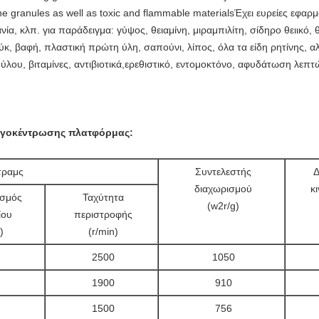
d fine granules as well as toxic and flammable materialsΈχει ευρείες εφα
ία, κλπ. για παράδειγμα: γύψος, θειαμίνη, μιραμπιλίτη, σίδηρο θειικό, θε
κ, βαφή, πλαστική πρώτη ύλη, σαπούνι, λίπος, όλα τα είδη ρητίνης, αλ
λου, βιταμίνες, αντιβιοτικά,ερεθιστικό, εντομοκτόνο, αφυδάτωση λε
υγοκέντρωσης πλατφόρμας:
τραμς
Συντελεστής
Δ
διαχωρισμού
κ
ισμός
Ταχύτητα
(w2r/g)
ίου
περιστροφής
)
(r/min)
2500
1050
1900
910
1500
756