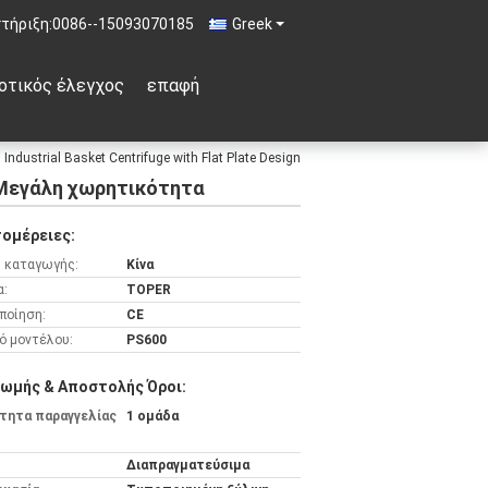
τήριξη:
0086--15093070185
Greek
οτικός έλεγχος
επαφή
Industrial Basket Centrifuge with Flat Plate Design
ια Μεγάλη χωρητικότητα
ομέρειες:
 καταγωγής:
Κίνα
α:
TOPER
ποίηση:
CE
ό μοντέλου:
PS600
ωμής & Αποστολής Όροι:
τητα παραγγελίας
1 ομάδα
Διαπραγματεύσιμα