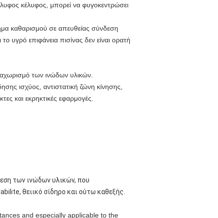
κέλυφος κέλυφος, μπορεί να φυγοκεντρώσει
ημα καθαρισμού σε απευθείας σύνδεση
το υγρό επιφάνεια πισίνας δεν είναι ορατή
διαχωρισμό των ινώδων υλικών.
δησης ισχύος, αντιστατική ζώνη κίνησης,
κτες και εκρηκτικές εφαρμογές.
ρεση των ινώδων υλικών, που
bilite, θειικό σίδηρο και ούτω καθεξής.
stances and especially applicable to the