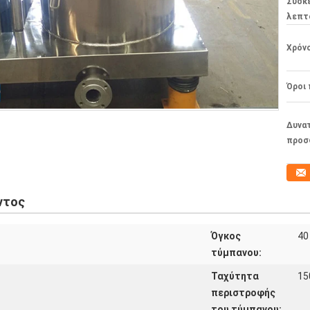
Συσκ
λεπτ
Χρόν
Όροι
Δυνα
προσ
ντος
Όγκος
40
τύμπανου:
Ταχύτητα
15
περιστροφής
του τύμπανου: