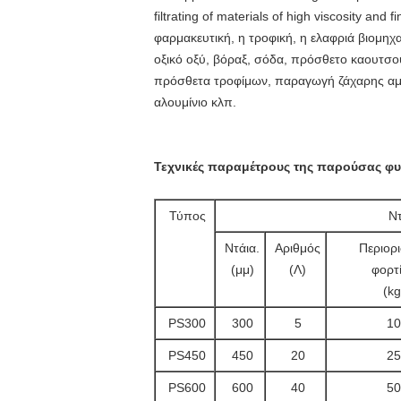
filtrating of materials of high viscosity an
φαρμακευτική, η τροφική, η ελαφριά βιομηχαν
οξικό οξύ, βόραξ, σόδα, πρόσθετο καουτσού
πρόσθετα τροφίμων, παραγωγή ζάχαρης αμύ
αλουμίνιο κλπ.
Τεχνικές παραμέτρους της παρούσας φ
Τύπος
Ν
Ντάια.
Αριθμός
Περιορ
(μμ)
(Λ)
φορτ
(kg
PS300
300
5
10
PS450
450
20
25
PS600
600
40
50