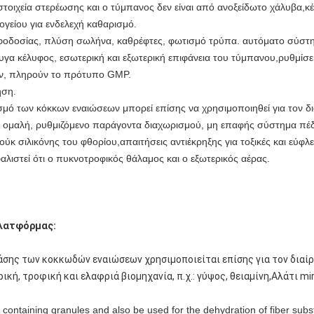
α στοιχεία στερέωσης και ο τύμπανος δεν είναι από ανοξείδωτο χάλυβα,
γείου για ενδελεχή καθαρισμό.
οφοδοσίας, πλύση σωλήνα, καθρέφτες, φωτισμό τρύπα. αυτόματο σύστ
γα κέλυφος, εσωτερική και εξωτερική επιφάνεια του τύμπανου,ρυθμίσει 
ν, πληρούν το πρότυπο GMP.
ηση.
ισμό των κόκκων εναιώσεων μπορεί επίσης να χρησιμοποιηθεί για τον 
ι μια ομαλή, ρυθμιζόμενο παράγοντα διαχωρισμού, μη επαφής σύστημα πέ
κ σιλικόνης του φθορίου,απαιτήσεις αντιέκρηξης για τοξικές και εύφλε
λιστεί ότι ο πυκνοτροφικός θάλαμος και ο εξωτερικός αέρας.
λατφόρμας:
άσης των κοκκωδών εναιώσεων χρησιμοποιείται επίσης για τον διαί
κή, τροφική και ελαφριά βιομηχανία, π.χ.: γύψος, θειαμίνη,Αλάτι mira
ion containing granules and also be used for the dehydration of fiber sub