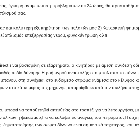
γίας, έγκαιρη αντιμετώπιση προβλημάτων σε 24 ώρες, θα προσπαθήσο
οπλισμού σας.
ας και καλύτερη εξυπηρέτηση των πελατών μας 2) Κατασκευή φημισ
 εξοπλισμός επεξεργασίας νερού, φυγοκέντρωση κ.λπ.
irect είναι βασισμένη σε εξαρτήματα, ο κινητήρας με άμεση σύνδεση οδ
τροειδές πεδίο δύναμης.Η ροή υγρού αναστολής στο μπολ από το πάν
 τύμπανου, στη συνέχεια, στο ενδιάμεσο στρώμα ανάμεσα στο κέλυφος 
γρών στο κάτω μέρος της μηχανής, απορρίφθηκε από τον σωλήνα αποχέ
ο, μπορεί να τοποθετηθεί απευθείας στο τραπέζι για να λειτουργήσει, 
υλικών ή ψεκασμού,Για να καλύψει τις ανάγκες του πειράματοςΗ αρχή λ
ς ιζηματοποίησης των σωματιδίων να είναι σημαντικά ταχύτερος, και 