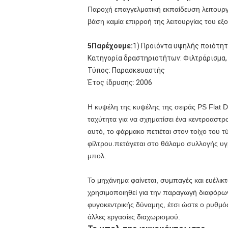
Παροχή επαγγελματική εκπαίδευση λειτουρ
βάση καμία επιρροή της λειτουργίας του εξ
5Παρέχουμε:
1) Προϊόντα υψηλής ποιότητ
Κατηγορία δραστηριοτήτων: Φιλτράρισμα,
Τύπος: Παρασκευαστής
Έτος ίδρυσης: 2006
Η κυψέλη της κυψέλης της σειράς PS Flat D
ταχύτητα για να σχηματίσει ένα κεντροασ
αυτό, το φάρμακο πετιέται στον τοίχο του
φίλτρου.πετάγεται στο θάλαμο συλλογής υ
μπολ.
Το μηχάνημα φαίνεται, συμπαγές και ευέλικτ
χρησιμοποιηθεί για την παραγωγή διαφόρων 
φυγοκεντρικής δύναμης, έτσι ώστε ο ρυθμό
άλλες εργασίες διαχωρισμού.