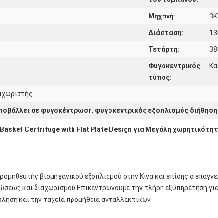
Μηχανή:
3
Διάσταση:
13
Τετάρτη:
38
Φυγοκεντρικός
Κα
τύπος:
ιαχωριστής
υποβάλλει σε φυγοκέντρωση
,
φυγοκεντρικός εξοπλισμός διήθηση
al Basket Centrifuge with Flat Plate Design για Μεγάλη χωρητικότη
προμηθευτής βιομηχανικού εξοπλισμού στην Κίνα και επίσης ο επαγγ
σεως και διαχωρισμού.Επικεντρώνουμε την πλήρη εξυπηρέτηση για
ώληση και την ταχεία προμήθεια ανταλλακτικών.