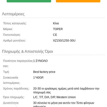
Λεπτομέρειες
Τόπος καταγωγής:
Κίνα
Μάρκα:
TOPER
Πιστοποίηση:
CE
Αριθμό μοντέλου:
XZ150/1250-30U
Πληρωμής & Αποστολής Όροι
Ποσότητα παραγγελίας
1 ΣΥΝΟΛΟ
min:
Τιμή:
Best factory price
Συσκευασία
1*40GP.
λεπτομέρειες:
Χρόνος παράδοσης:
20-30 οι εργάσιμες ημέρες μετά από λαμβάνουν την
πληρωμή σας
Όροι πληρωμής:
L/C, T/T, D/A, D/P, Western Union
Δυνατότητα
30 σύνολα το μήνα για αυτόν τον Τύπο φίλτρων
αιθουσών