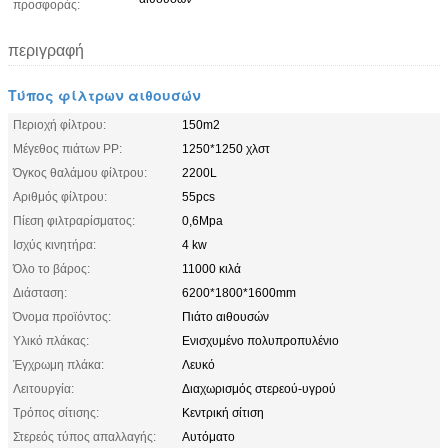
προσφοράς:
περιγραφή
Τύπος φίλτρων αιθουσών
Περιοχή φίλτρου:
150m2
Μέγεθος πιάτων PP:
1250*1250 χλστ
Όγκος θαλάμου φίλτρου:
2200L
Αριθμός φίλτρου:
55pcs
Πίεση φιλτραρίσματος:
0,6Mpa
Ισχύς κινητήρα:
4 kw
Όλο το βάρος:
11000 κιλά
Διάσταση:
6200*1800*1600mm
Όνομα προϊόντος:
Πιάτο αιθουσών
Υλικό πλάκας:
Ενισχυμένο πολυπροπυλένιο
Έγχρωμη πλάκα:
Λευκό
Λειτουργία:
Διαχωρισμός στερεού-υγρού
Τρόπος σίτισης:
Κεντρική σίτιση
Στερεός τύπος απαλλαγής:
Αυτόματο