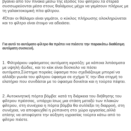
βγαίνει από τον πίνακα μέσω της έξοδος του φίλτρου.τα στερεά
συσσωρεύονται μέσα στους θαλάμους μέχρι να γεμίσουν πλήρως με
τη γαλακτοκομική πίτα φίλτρου.
4Όταν οι θάλαμοι είναι γεμάτοι, ο κύκλος πλήρωσης ολοκληρώνεται
και το φίλτρο είναι έτοιμο να αδειάσει.
Για αυτό το αυτόματο φίλτρο θα πρέπει να πιέσετε την παρακάτω διαθέσιμη
αυτόματη συσκευή.
1. Φιλτράριου υφάσματος αυτόματη κιρσόζη: με κάποια λιπάσματα
με υψηλή ιξώδες, και το κέικ είναι δύσκολο να πέσει
αυτόματα,Σύστημα πορείες ύφασμα που σχεδιάζουμε μπορεί να
αλλάξει γωνία του φίλτρου ύφασμα σε σχήμα V, την ίδια στιγμή το
ελατήριο που συνδέεται με το ύφασμα δονείται και η τούρτα πέφτει.
2. Αυτοκινητική πόρτα βόμβα: κατά τη διάρκεια του διήθησης του
φίλτρου πρέσσας, υπάρχει ίσως μια στάση μεταξύ των πλακών
φίλτρου, στη συνέχεια η πόρτα βόμβα θα συλλέξει τη διαρροή, στη
συνέχεια, να αποφευχθεί η ρύπανση στο χώρο εργασίας,αλλά
επίσης να αποφύγετε την αύξηση υγρασίας τούρτα κάτω από το
φίλτρο πιέστε.