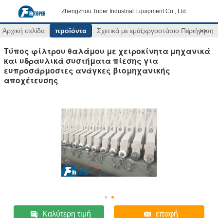
Zhengzhou Toper Industrial Equipment Co., Ltd.
Αρχική σελίδα
προϊόντα
Σχετικά με εμάς
εργοστάσιο Περιήγηση
>>
Τύπος φίλτρου θαλάμου με χειροκίνητα μηχανικά
και υδραυλικά συστήματα πίεσης για
ευπροσάρμοστες ανάγκες βιομηχανικής
αποχέτευσης
Καλύτερη τιμή
επαφή