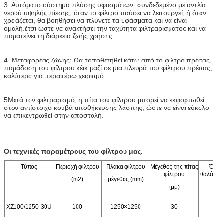
3. Αυτόματο σύστημα πλύσης υφασμάτων: συνδεδεμένο με αντλία
νερού υψηλής πίεσης, όταν το φίλτρο παύσει να λειτουργεί, ή όταν
χρειάζεται, θα βοηθήσει να πλύνετε τα υφάσματα και να είναι
ομαλή,έτσι ώστε να ανακτήσει την ταχύτητα φιλτραρίσματος και να
παρατείνει τη διάρκεια ζωής χρήσης.
4. Μεταφορέας ζώνης: Θα τοποθετηθεί κάτω από το φίλτρο πρέσας,
παράδοση του φίλτρου κέικ μαζί σε μια πλευρά του φίλτρου πρέσας,
καλύτερα για περαιτέρω χειρισμό.
5Μετά τον φιλτραρισμό, η πίτα του φίλτρου μπορεί να εκφορτωθεί
στον αντίστοιχο κουβά αποθήκευσης λάσπης, ώστε να είναι εύκολο
να επικεντρωθεί στην αποστολή.
Οι τεχνικές παραμέτρους του φίλτρου μας.
Τύπος
Περιοχή φίλτρου
Πλάκα φίλτρου
Μέγεθος της πίτας
Όγ
φίλτρου
θαλάμ
(m2)
μέγεθος (mm)
(μμ)
XZ100/1250-30U
100
1250×1250
30