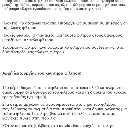
πίεσης και της πλάκας φίλτρουΗ πλάκα φίλτρου τοποθετείται στην κύρια δέσμη
μεταξύ της πλάκας συμπίεσης και της πλάκας ώθησης.και τα μέσα φίλτρου όπως
το ύφασμα φίλτρου εγκαθίστανται στη μέση της πλάκας φίλτρου.
Πλακέτο: Το ατσάλινο πλαίσιο λειτουργεί ως συσκευή συμπίεσης για
τις πλάκες φίλτρου.
Πλάκες φίλτρου: σχηματίζεται μια τούρτα φίλτρου στους θαλάμους
μεταξύ των πλακών φίλτρου.
Υφασματικό φίλτρο: Ένα υφασματικό φίλτρο που συνδέεται και στις
δύο πλευρές μιας πλάκας φίλτρου.
Αρχή λειτουργίας του κινητήρα φίλτρου:
1Το αέριο διοχετεύεται στο φίλτρο και τα στερεά υλικά κατανέμονται
ομοιόμορφα στα υφάσματα του φίλτρου κατά τη διάρκεια του κύκλου
τροφοδοσίας (γεμισμού).
2Τα στερεά αρχίζουν να συσσωρεύονται στο νήμα του φίλτρου,
παγιδεύοντας τα σωματίδια που προκύπτουν και δημιουργώντας μια
τούρτα φίλτρου.Το φίλτρο βγαίνει από τις πλάκες μέσα από τις
γωνιακές πύλες στην ποικιλία.
3Όταν οι σωστές βαλβίδες στο αντλία είναι ανοιχτές, το φίλτρο