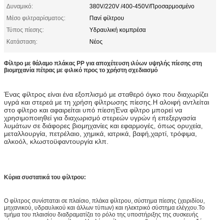
Δυναμικό:
380V/220V /400-450V/Προσαρμοσμένο
Μέσο φιλτραρίσματος:
Πανί φίλτρου
Τύπος πίεσης:
Υδραυλική κομπρέσα
Κατάσταση:
Νέος
Φίλτρο με θάλαμο πλάκας PP για αποχέτευση ιλύων υψηλής πίεσης στη
βιομηχανία πέτρας με φιλικό προς το χρήστη σχεδιασμό
Ένας φίλτρος είναι ένα εξοπλισμό με σταθερό όγκο που διαχωρίζει
υγρά και στερεά με τη χρήση φίλτρωσης πίεσης.Η αλοιφή αντλείται
στο φίλτρο και αφαιρείται υπό πίεσηΈνα φίλτρο μπορεί να
χρησιμοποιηθεί για διαχωρισμό στερεών υγρών ή επεξεργασία
λυμάτων σε διάφορες βιομηχανίες και εφαρμογές, όπως ορυχεία,
μεταλλουργία, πετρέλαιο, χημικά, ιατρικά, βαφή,χαρτί, τρόφιμα,
αλκοόλ, κλωστοϋφαντουργία κλπ.
Κύρια συστατικά του φίλτρου:
Ο φίλτρος συνίσταται σε πλαίσιο, πλάκα φίλτρου, σύστημα πίεσης (χειριδίου,
μηχανικού, υδραυλικού και άλλων τύπων) και ηλεκτρικό σύστημα ελέγχου.Το
τμήμα του πλαισίου διαδραματίζει το ρόλο της υποστήριξης της συσκευής