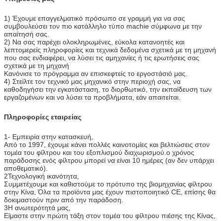
1) Έχουμε επαγγελματικό πρόσωπο σε γραμμή για να σας
συμβουλεύσει τον πιο κατάλληλο τύπο machie σύμφωνα με την
απαίτησή σας.
2) Να σας παρέχει ολοκληρωμένες, εύκολα κατανοητές και
λεπτομερείς πληροφορίες και τεχνικά δεδομένα σχετικά με τη μηχανή
που σας ενδιαφέρει, να λύσει τις αμηχανίες ή τις ερωτήσεις σας
σχετικά με τη μηχανή
Κανόνισε το πρόγραμμα αν επισκεφτείς το εργοστάσιό μας.
4) Στείλτε τον τεχνικό μας μηχανικό στην περιοχή σας, να
καθοδηγήσει την εγκατάσταση, το διορθωτικό, την εκπαίδευση των
εργαζομένων και να λύσει τα προβλήματα, εάν απαιτείται.
Πληροφορίες εταιρείας
1- Εμπειρία στην κατασκευή,
Από το 1997, έχουμε κάνει πολλές καινοτομίες και βελτιώσεις στον
τομέα του φίλτρου και του εξοπλισμού διαχωρισμού.ο χρόνος
παράδοσης ενός φίλτρου μπορεί να είναι 10 ημέρες (αν δεν υπάρχει
αποθεματικό).
2Τεχνολογική ικανότητα,
Συμμετέχουμε και καθιστούμε το πρότυπο της βιομηχανίας φίλτρου
στην Κίνα, Όλα τα προϊόντα μας έχουν πιστοποιητικό CE, επίσης θα
δοκιμαστούν πριν από την παράδοση.
3Η ανωτερότητά μας,
Είμαστε στην πρώτη τάξη στον τομέα του φίλτρου πιέσης της Κίνας,