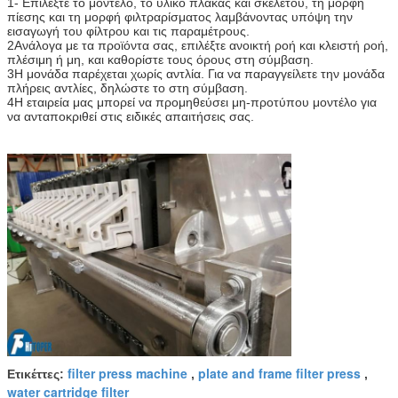
1- Επιλέξτε το μοντέλο, το υλικό πλάκας και σκελετού, τη μορφή
πίεσης και τη μορφή φιλτραρίσματος λαμβάνοντας υπόψη την
εισαγωγή του φίλτρου και τις παραμέτρους.
2Ανάλογα με τα προϊόντα σας, επιλέξτε ανοικτή ροή και κλειστή ροή,
πλέσιμη ή μη, και καθορίστε τους όρους στη σύμβαση.
3Η μονάδα παρέχεται χωρίς αντλία. Για να παραγγείλετε την μονάδα
πλήρεις αντλίες, δηλώστε το στη σύμβαση.
4Η εταιρεία μας μπορεί να προμηθεύσει μη-προτύπου μοντέλο για
να ανταποκριθεί στις ειδικές απαιτήσεις σας.
filter press machine
plate and frame filter press
Ετικέττες:
,
,
water cartridge filter