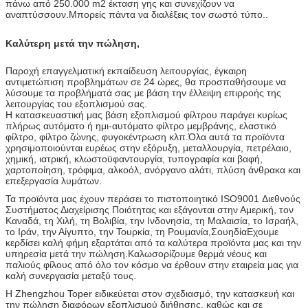
πάνω από 250.000 m2 έκταση γης και συνεχίζουν να
αναπτύσσουν.Μπορείς πάντα να διαλέξεις τον σωστό τύπο..
Καλύτερη μετά την πώληση,
Παροχή επαγγελματική εκπαίδευση λειτουργίας, έγκαιρη
αντιμετώπιση προβλημάτων σε 24 ώρες, θα προσπαθήσουμε να
λύσουμε τα προβλήματά σας με βάση την έλλειψη επιρροής της
λειτουργίας του εξοπλισμού σας.
Η κατασκευαστική μας βάση εξοπλισμού φίλτρου παράγει κυρίως
πλήρως αυτόματο ή ημι-αυτόματο φίλτρο μεμβράνης, ελαστικό
φίλτρο, φίλτρο ζώνης, φυγοκέντρωση κλπ.Όλα αυτά τα προϊόντα
χρησιμοποιούνται ευρέως στην εξόρυξη, μεταλλουργία, πετρέλαιο,
χημική, ιατρική, κλωστοϋφαντουργία, τυπογραφία και βαφή,
χαρτοποίηση, τρόφιμα, αλκοόλ, ανόργανο αλάτι, πλύση άνθρακα και
επεξεργασία λυμάτων.
Τα προϊόντα μας έχουν περάσει το πιστοποιητικό ISO9001 Διεθνούς
Συστήματος Διαχείρισης Ποιότητας και εξάγονται στην Αμερική, τον
Καναδά, τη Χιλή, τη Βολιβία, την Ινδονησία, τη Μαλαισία, το Ισραήλ,
το Ιράν, την Αίγυπτο, την Τουρκία, τη Ρουμανία,ΣουηδίαΕχουμε
κερδίσει καλή φήμη εξαρτάται από τα καλύτερα προϊόντα μας και την
υπηρεσία μετά την πώληση.Καλωσορίζουμε θερμά νέους και
παλιούς φίλους από όλο τον κόσμο να έρθουν στην εταιρεία μας για
καλή συνεργασία μεταξύ τους.
Η Zhengzhou Toper ειδικεύεται στον σχεδιασμό, την κατασκευή και
την πώληση διαφόρων εξοπλισμού διήθησης, καθώς και σε