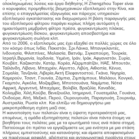
ολοκληρωμένες λύσεις και έργα διήθησης.Η Zhengzhou Toper είναι
ο κορυφαίος προμηθευτής βιομηχανικών εξοπλισμού στην Κίνα, και
επίσης ο επαγγελματίας εξαγωγέας και πάροχος υπηρεσιών
εξοπλισμού εγκατάστασης και διαχωρισμού.Η βάση παραγωγής μας
του εξοπλισμού φίλτρου παράγει κυρίως πλήρη αυτόματη ή
ημιαυτόματη μεμβράνη φίλτρο πρέσα, φυγοκεντρίωση πλάκας,
φυγοκεντρίωση δίσκου, φυγοκεντρίωση αποσβεστήρα και
φυγοκεντρίωση σωλήνα κλπ.
Από το 2006, ο εξοπλισμός μας έχει εξαχθεί σε πολλές χώρες σε όλο
τον κόσμο όπως Ινδία, Πακιστάν, Σρι Λάνκα, Μπανγκλαντές,
Ινδονησία, Φιλιππίνες, Μαλαισία, Βιετνάμ, Σιγκαπούρη, Τουρκία,
Ισραήλ,Βιρμανία, Ιορδανία, Υεμένη, Ιράν, Ιράκ, Αφγανιστάν, Συρία,
Κουβέιτ, Καζακστάν, Κατάρ, Κορέα, Αζερμπαϊτζάν, ΗΑΕ, Μπουτάν,
Ταϊλάνδη, Λίβανο, Μπαχρέιν, Αίγυπτο, Λιβύη, Αιθιοπία, Κένυα,
Σομαλία, Τανζανία, Λιβερία,Ακτή Ελεφαντοστού, Γκάνα, Νιγηρία,
Καμερούν, Τσαντ, Γουινέα, Ζάμπια, Ζιμπάμπουε, Μαλάουι, Κονγκό,
Γκαμπόν, Αγκόλα, Μοζαμβίκη, Μποτσουάνα, Ναμίμπια, Νότια
Αφρική, Αργεντινή, Μπαχάμες, Βολιβία, Βραζιλία, Καναδάς,
Κολομβία, Χιλή,Κούβα, Βενεζουέλα, Ισημερινό, Γουατεμάλα, Γουιάνα,
Ονδούρα, Αϊτή, Μεξικό, Περού, Ουρουγουάη, Παραγουάη, Σουρινάμ,
Αυστραλία, Ρωσία κλπ. Και ελπίζω να δημιουργήσω μια
μακροπρόθεσμη σχέση μαζί σας.
Η ικανοποίηση των πελατών είναι η ύψιστη προτεραιότητά μας,
επομένως, η ομάδα εξυπηρέτησης πελατών είναι πάντα έτοιμη να
βοηθήσει τους πελάτες μας με τα ερωτήματά τους ανά πάσα στιγμή.
Πιστεύουμε ότι πρέπει να εργαζόμαστε ως μια ενότητα με μια στάση
πλήρους εμπιστοσύνης και κατανόησης και είμαστε αποφασισμένοι
να παρέχουμε ασφαλή, αξιόπιστα και ανταγωνιστικά προϊόντα στους