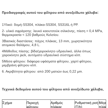
Προδιαγραφές αυτού του φίλτρου από ανοξείδωτο χάλυβα:
1Υλικό: δομή-SS304, πλάκα-SS304, SS316L ή PP.
2- υλικό σφράγισης: λευκό καουτσούκ σιλικόνης, πίεση < 0,4 MPa,
θερμοκρασία < 120 βαθμούς Κελσίου.
3Βασικές διαστάσεις: πάχος πλάκας, 13 mm, χωρητικότητα
ατομικού θαλάμου, 4,8 L.
4Μέθοδος πίεσης: βίδα/χειροκίνητο υδραυλικό, άλλα όπως
χειροκίνητο jack, αυτόματο υδραυλικό σύστημα κλπ.
5Μέσα φίλτρου: διάφορα υφάσματα φίλτρου, χαρτί φίλτρου,
μεμβράνη φίλτρου κλπ.
6. Ακριβότητα φίλτρου: από 200 ματιών έως 0,22 μm.
Τεχνικά δεδομένα αυτού του φίλτρου από ανοξείδωτο χάλυβα,
Σχήμα
Περιοχή
Αριθμός
Ρυθμιστική ροή
Μέγε
φίλτρου
πλάκας
(T/h)
πλάκ