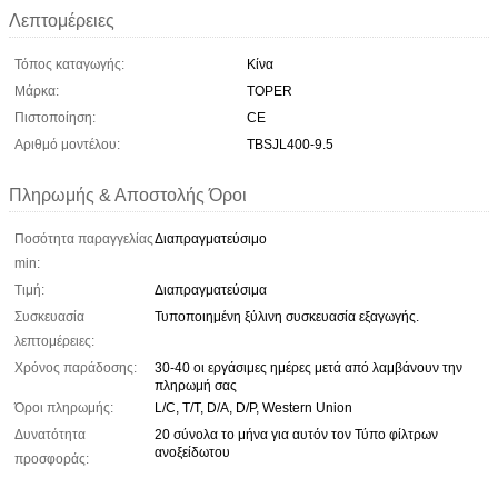
Λεπτομέρειες
Τόπος καταγωγής:
Κίνα
Μάρκα:
TOPER
Πιστοποίηση:
CE
Αριθμό μοντέλου:
TBSJL400-9.5
Πληρωμής & Αποστολής Όροι
Ποσότητα παραγγελίας
Διαπραγματεύσιμο
min:
Τιμή:
Διαπραγματεύσιμα
Συσκευασία
Τυποποιημένη ξύλινη συσκευασία εξαγωγής.
λεπτομέρειες:
Χρόνος παράδοσης:
30-40 οι εργάσιμες ημέρες μετά από λαμβάνουν την
πληρωμή σας
Όροι πληρωμής:
L/C, T/T, D/A, D/P, Western Union
Δυνατότητα
20 σύνολα το μήνα για αυτόν τον Τύπο φίλτρων
ανοξείδωτου
προσφοράς: