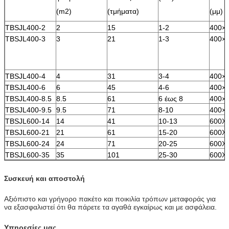
(m2)
(τμήματα)
(μμ)
TBSJL400-2
2
15
1-2
400×
TBSJL400-3
3
21
1-3
400×
TBSJL400-4
4
31
3-4
400×
ΤBSJL400-6
6
45
4-6
400×
TBSJL400-8.5
8.5
61
6 έως 8
400×
TBSJL400-9.5
9.5
71
8-10
400×
TBSJL600-14
14
41
10-13
600X
TBSJL600-21
21
61
15-20
600X
TBSJL600-24
24
71
20-25
600X
TBSJL600-35
35
101
25-30
600X
Συσκευή και αποστολή
Αξιόπιστο και γρήγορο πακέτο και ποικιλία τρόπων μεταφοράς για
να εξασφαλιστεί ότι θα πάρετε τα αγαθά εγκαίρως και με ασφάλεια.
Υπηρεσίες μας