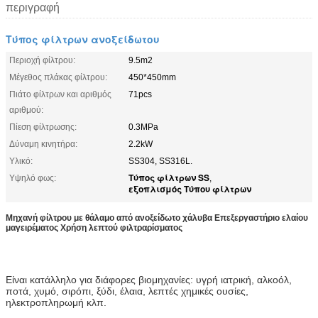
περιγραφή
Τύπος φίλτρων ανοξείδωτου
Περιοχή φίλτρου:
9.5m2
Μέγεθος πλάκας φίλτρου:
450*450mm
Πιάτο φίλτρων και αριθμός
71pcs
αριθμού:
Πίεση φίλτρωσης:
0.3MPa
Δύναμη κινητήρα:
2.2kW
Υλικό:
SS304, SS316L.
Τύπος φίλτρων SS
Υψηλό φως:
,
εξοπλισμός Τύπου φίλτρων
Μηχανή φίλτρου με θάλαμο από ανοξείδωτο χάλυβα Επεξεργαστήριο ελαίου
μαγειρέματος Χρήση λεπτού φιλτραρίσματος
Είναι κατάλληλο για διάφορες βιομηχανίες: υγρή ιατρική, αλκοόλ,
ποτά, χυμό, σιρόπι, ξύδι, έλαια, λεπτές χημικές ουσίες,
ηλεκτροπληρωμή κλπ.