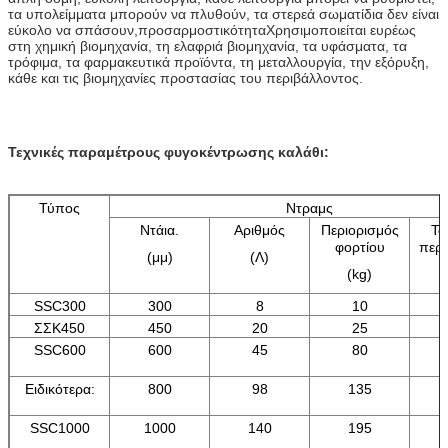
τα υπολείμματα μπορούν να πλυθούν, τα στερεά σωματίδια δεν είναι
εύκολο να σπάσουν,προσαρμοστικότηταΧρησιμοποιείται ευρέως
στη χημική βιομηχανία, τη ελαφριά βιομηχανία, τα υφάσματα, τα
τρόφιμα, τα φαρμακευτικά προϊόντα, τη μεταλλουργία, την εξόρυξη,
κάθε και τις βιομηχανίες προστασίας του περιβάλλοντος.
Τεχνικές παραμέτρους φυγοκέντρωσης καλάθι:
Τύπος
Ντραμς
Ντάια.
Αριθμός
Περιορισμός
Τα
φορτίου
περ
(μμ)
(Λ)
(kg)
(
SSC300
300
8
10
ΣΣΚ450
450
20
25
SSC600
600
45
80
Ειδικότερα:
800
98
135
SSC1000
1000
140
195