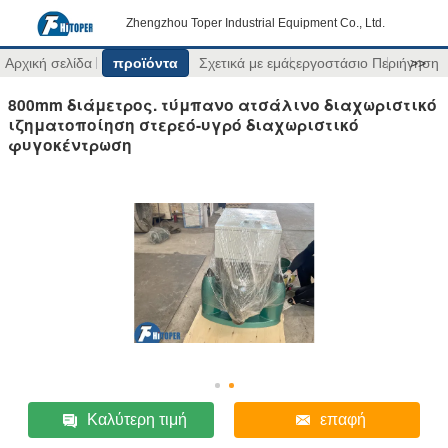
Zhengzhou Toper Industrial Equipment Co., Ltd.
Αρχική σελίδα
προϊόντα
Σχετικά με εμάς
εργοστάσιο Περιήγηση
>>
800mm διάμετρος. τύμπανο ατσάλινο διαχωριστικό
ιζηματοποίηση στερεό-υγρό διαχωριστικό
φυγοκέντρωση
Καλύτερη τιμή
επαφή