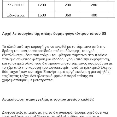
SSC1200
1200
200
280
Ειδικότερα:
1500
360
400
Αρχή λειτουργίας της απλής δομής φυγοκέντρου τύπου SS
Το υλικό από την κορυφή για να ενωθεί με το τύμπανο υπό την
δράση του κεντροαστροειδούς πεδίου δύναμης, το υγρό
εξαπλώνεται μέσω του τοίχου του φίλτρου τύμπανο στο πλαίσιο
πάτωμα σώματος φίλτρου,μια έξοδος υγρού από την εκφόρτωση,
και τα στερεά υλικά που διατηρούνται στο τύμπανο, αφαιρούνται με
το χέρι από την κορυφή του φυγοκεντρίτη από το ηλεκτρικό έλεγχο,
δύο ταχυτήτων κινητήρα.Ξεκινήστε μια αργή εκκίνηση μια υψηλής
ταχύτητας τρέχει ένα ηλεκτρικό φρένοΜπορεί επίσης να
χρησιμοποιηθεί με μετατροπέα.
Ανακοίνωση παραγγελίας αποστρατηγείου καλάθι:
Διαφορετικές απαιτήσεις για το διαχωρισμό, έχουμε σχεδιάσει για
τους πελάτες να επιλέξουν το κατάλληλο είδος, έτσι ώστε η