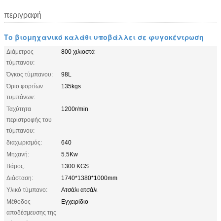
περιγραφή
Το βιομηχανικό καλάθι υποβάλλει σε φυγοκέντρωση
Διάμετρος
800 χιλιοστά
τύμπανου:
Όγκος τύμπανου:
98L
Όριο φορτίων
135kgs
τυμπάνων:
Ταχύτητα
1200r/min
περιστροφής του
τύμπανου:
διαχωρισμός:
640
Μηχανή:
5.5Kw
Βάρος:
1300 KGS
Διάσταση:
1740*1380*1000mm
Υλικό τύμπανο:
Ατσάλι ατσάλι
Μέθοδος
Εγχειρίδιο
αποδέσμευσης της