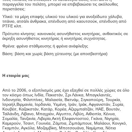
παραγγελία του πελάτη, μπορεί να επιβεβαιώσει τις ακόλουθες
περιστάσεις:
Υλικό: τα μέρη επαφής υλικού του υλικού για ανοξείδωτο χάλυβα,
τιτάνιο, ατσάλι άνθρακα, επένδυση από καουτσούκ, επένδυση από
PTFE κλπ.
Πρότυπο κίνησης: κανονικός ασυνήθιστος κινητήρας, ανθεκτικός σε
έκρηξη ασυνήθιστος κινητήρας ή κινητήρας συχνότητας.
Φρένα: φρένα στάθμευσης ή φρένα ανάφλεξης
Βάση: βάση και χωρίς βάση χύτευσης (με αποσβεστήρα)
Η εταιρία μας
Από το 2006, ο εξοπλισμός μας έχει εξαχθεί σε πολλές χώρες σε όλο
τον κόσμο όπως Ινδία, Πακιστάν, Σρι Λάνκα, Μπαγκλαντές,
Ινδονησία, Φιλιππίνες, Μαλαισία, Βιετνάμ, Σιγκαπούρη, Τουρκία,
Ισραήλ,Βιρμανία, Ιορδανία, Υεμένη, Ιράν, Ιράκ, Αφγανιστάν, Συρία,
Κουβέιτ, Καζακστάν, Κατάρ, Κορέα, Αζερμπαϊτζάν, ΗΑΕ, Βουτάν,
Ταϊλάνδη, Λίβανο, Μπαχρέιν, Αίγυπτο, Λιβύη, Αιθιοπία, Κένυα,
Σομαλία, Τανζανία, Λιβερία,Ακτή Ελεφαντοστού, Γκάνα, Νιγηρία,
Καμερούν, Τσαντ, Γουινέα, Ζάμπια, Ζιμπάμπουε, Μαλάουι, Κονγκό,
Γκαμπόν, Αγκόλα, Μοζαμβίκη, Μποτσουάνα, Ναμίμπια, Νότια