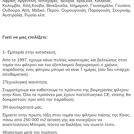
Αφρική, Αργεντινή, Μπαχάμες, Βολιβία, Βραζιλία, Καναδάς,
Κολομβία, Χιλή,Κούβα, Βενεζουέλα, Ισημερινό, Γουατεμάλα, Γουιάνα,
Ονδούρα, Αϊτή, Μεξικό, Περού, Ουρουγουάη, Παραγουάη, Σουρινάμ,
Αυστραλία, Ρωσία κλπ.
Γιατί να μας επιλέξετε:
1- Εμπειρία στην κατασκευή,
Από το 1997, έχουμε κάνει πολλές καινοτομίες και βελτιώσεις στον
τομέα του φίλτρου και του εξοπλισμού διαχωρισμού.ο χρόνος
παράδοσης ενός φίλτρου μπορεί να είναι 7 ημέρες (εάν δεν υπάρχει
αποθεματικό).
2Τεχνολογική ικανότητα,
Συμμετέχουμε και καθιστούμε το πρότυπο της βιομηχανίας φίλτρου
στην Κίνα, Όλα τα προϊόντα μας έχουν πιστοποιητικό CE, επίσης θα
δοκιμαστούν πριν από την παράδοση.
3Η ανωτερότητά μας,
Είμαστε στην πρώτη τάξη στον τομέα του φίλτρου πιέσης της Κίνας,
πάνω από 250.000 m2 έκταση γης και συνεχίζουν να
αναπτύσσουν.Μπορείς πάντα να διαλέξεις τον σωστό τύπο..
4Καλύτερη μετά την πώληση,