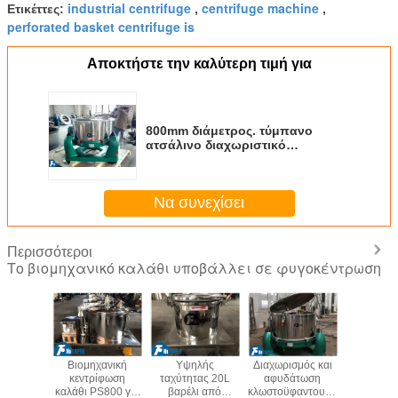
industrial centrifuge
centrifuge machine
Ετικέττες:
,
,
perforated basket centrifuge is
Αποκτήστε την καλύτερη τιμή για
800mm διάμετρος. τύμπανο
ατσάλινο διαχωριστικό
ιζηματοποίηση στερεό-υγρό
διαχωριστικό φυγοκέντρωση
Να συνεχίσει
Περισσότεροι
Το βιομηχανικό καλάθι υποβάλλει σε φυγοκέντρωση
mm Μικρό
Βιομηχανική
Υψηλής
Διαχωρισμός και
Χρησιμοπο
νο από
κεντρίφωση
ταχύτητας 20L
αφυδάτωση
βιομηχα
ίδωτο
καλάθι PS800 για
βαρέλι από
κλωστοϋφαντουργικών
κεντρί