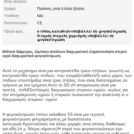
πίτας φίλτρου:
Χρώμα:
Πράσινη, μπλε ή άλλη ζήτηση
Υπόθεση:
Νέο
Πιστοποιητικό:
CE
ο τύπος καλαθιών υποβάλλει σε φυγοκέντρωση
Υψηλό φως:
,
Ο υγρός στερεός χωρισμός υποβάλλει σε
φυγοκέντρωση
800mm διάμετρος. τύμπανο ατσάλινο διαχωριστικό ιζηματοποίηση στερεό-
υγρό διαχωριστικό φυγοκέντρωση
Αυτό το μηχάνημα είναι μια κεντροαστίδα τριών στήλων, γνωστή ως
κεντροαστίδα τριών ποδιών, που ονομάζεται
Μετά
Το κάτω μέρος των
πόδιων υποστήριξης είναι τρεις στήλες, που είναι διατεταγμένες σε
τρίγωνο με ίσα τμήματα.
Αυτό το SS c
Η απομόνωση είναι μια
τριπλή...
πόδι
Εξοπλισμός διαχωρισμού στερεών υγρών, κυρίως για
την απομάκρυνση υγρών ή στερεών ουσιών
από την αναστολή i
n ο
διαχωρισμός στερεού- υγρού.
Η φυγοκέντρωση τύπου καλαθιού SS είναι μια τεχνητή
φυγοκέντρωση φιλτραρίσματος με διαλείπουσα
λειτουργία.Κρυσταλλικές και άλλες μορφές είναι επίσης διαθέσιμες
για είδη (π.χ. δέσμη νήματος)Η σειρά των φυγοκεντρώσεων έχει
απλή δομή, εύκολη λειτουργία, κάθε λειτουργία μπορεί να ρυθμιστεί,