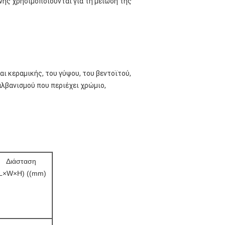
ης χρησιμοποιούνται για τη μείωση της
ι κεραμικής, του γύψου, του βεντοϊτού,
λβανισμού που περιέχει χρώμιο,
Διάσταση
L×W×H) ((mm)