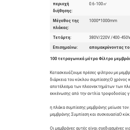
περιοχή
0.6-100㎡
διήθησης:
Μέγεθος της
1000*1000mm
πλάκας:
Τετάρτη:
380V/220V /400-450
Επισημαίνω:
απομακρύνοντας το
100 τετραγωνικά μέτρα Φίλτρο μεμβράν
Κατασκευάζουμε πρέσες φίλτρου με μεμβρ
διάρκεια του κύκλου συμπίεσηςΟ χρόνος κ
αποτέλεσμα των πλεονεκτημάτων των πλακ
εκκένωσης από την αντλία τροφοδοσίας γ
η πλάκα συμπίεσης μεμβράνης μείωσε τον
μεμβράνης.Συμπίεση και συσκευασίαΟ κύκλ
Οι μεμβράνες αυτές είναι σχεδιασμένες γ