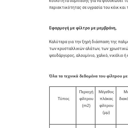
κοιλότητα συμπίεσης για να φουσκώσει τ
περιεκτικότητας σε υγρασία του κέικ και
Εφαρμογή με φίλτρο με μεμβράνη,
Καλύτερα για την ξηρή διάσπαση της παλμ
των κρυσταλλικών αλάτων, των χρωστικών
ψευδάργυρος, αλουμίνιο, χαλκό, νικέλιο ή κ
Όλα τα τεχνικά δεδομένα του φίλτρου μ
Περιοχή
Μέγεθος
Μ
Τύπος
φίλτρου
πλάκας
διακ
(m2)
φίλτρου
(μμ)