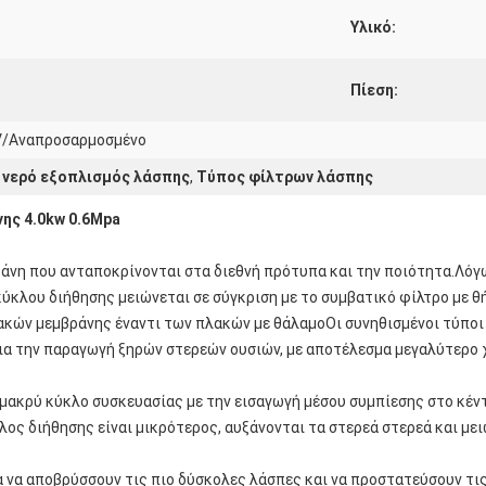
Υλικό:
Πίεση:
V/Αναπροσαρμοσμένο
 νερό εξοπλισμός λάσπης
,
Τύπος φίλτρων λάσπης
ης 4.0kw 0.6Mpa
άνη που ανταποκρίνονται στα διεθνή πρότυπα και την ποιότητα.Λόγ
ύκλου διήθησης μειώνεται σε σύγκριση με το συμβατικό φίλτρο με θή
ών μεμβράνης έναντι των πλακών με θάλαμοΟι συνηθισμένοι τύποι 
ια την παραγωγή ξηρών στερεών ουσιών, με αποτέλεσμα μεγαλύτερο 
 μακρύ κύκλο συσκευασίας με την εισαγωγή μέσου συμπίεσης στο κέν
ος διήθησης είναι μικρότερος, αυξάνονται τα στερεά στερεά και με
ια να αποβρύσσουν τις πιο δύσκολες λάσπες και να προστατεύσουν τι