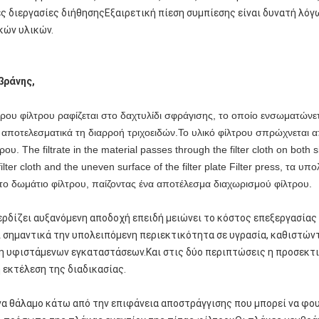
 διεργασίες διήθησηςΕξαιρετική πίεση συμπίεσης είναι δυνατή λόγ
κών υλικών.
βράνης,
ου φίλτρου ραφίζεται στο δαχτυλίδι σφράγισης, το οποίο ενσωματώνετ
 αποτελεσματικά τη διαρροή τριχοειδών.Το υλικό φίλτρου σπρώχνεται
 The filtrate in the material passes through the filter cloth on both side
ter cloth and the uneven surface of the filter plate Filter press, τα υ
στο δωμάτιο φίλτρου, παίζοντας ένα αποτέλεσμα διαχωρισμού φίλτρου.
ερδίζει αυξανόμενη αποδοχή επειδή μειώνει το κόστος επεξεργασίας
ει σημαντικά την υπολειπόμενη περιεκτικότητα σε υγρασία, καθιστών
ση υφιστάμενων εγκαταστάσεων.Και στις δύο περιπτώσεις η προσεκτ
 εκτέλεση της διαδικασίας.
ένα θάλαμο κάτω από την επιφάνεια αποστράγγισης που μπορεί να φο