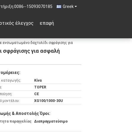
τήριξη:
0086--15093070185
Greek
οτικός έλεγχος
επαφή
ε ενσωματωμένο δαχτυλίδι σφράγισης για
ι σφράγισης για ασφαλή
ομέρειες:
 καταγωγής:
Κίνα
α:
TOPER
ποίηση:
CE
ό μοντέλου:
XG100/1000-30U
ωμής & Αποστολής Όροι:
τητα παραγγελίας
Διαπραγματεύσιμο