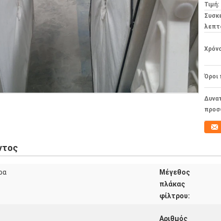
Τιμή:
Συσκ
λεπτ
Χρόν
Όροι
Δυνα
προσ
ντος
ρα
Μέγεθος
πλάκας
φίλτρου:
Αριθμός