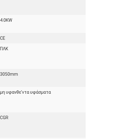
4.0KW
CE
ΠΛΚ
3050mm
μη υφανθε'ντα υφάσματα
CGR