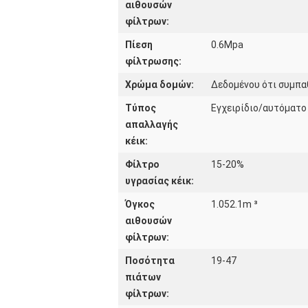
αιθουσών
φίλτρων:
Πίεση
0.6Mpa
φίλτρωσης:
Χρώμα δομών:
Δεδομένου ότι συμπα
Τύπος
Εγχειρίδιο/αυτόματο
απαλλαγής
κέικ:
Φίλτρο
15-20%
υγρασίας κέικ:
Όγκος
1.052.1m ³
αιθουσών
φίλτρων:
Ποσότητα
19-47
πιάτων
φίλτρων: