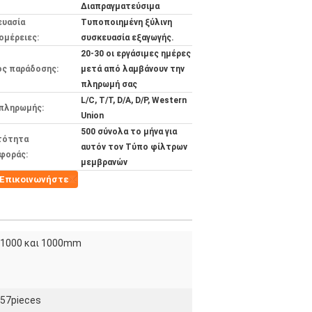
Διαπραγματεύσιμα
ευασία
Τυποποιημένη ξύλινη
ομέρειες:
συσκευασία εξαγωγής.
20-30 οι εργάσιμες ημέρες
ος παράδοσης:
μετά από λαμβάνουν την
πληρωμή σας
L/C, T/T, D/A, D/P, Western
 πληρωμής:
Union
500 σύνολα το μήνα για
τότητα
αυτόν τον Τύπο φίλτρων
φοράς:
μεμβρανών
Επικοινωνήστε
1000 και 1000mm
57pieces