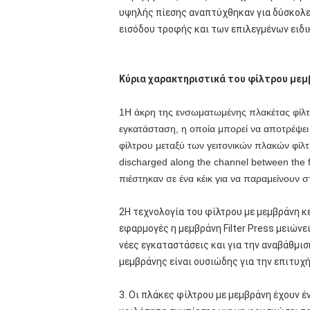
υψηλής πίεσης αναπτύχθηκαν για δύσκολες
εισόδου τροφής και των επιλεγμένων ειδι
Κύρια χαρακτηριστικά του φίλτρου μεμ
1Η άκρη της ενσωματωμένης πλακέτας φίλτρ
εγκατάσταση, η οποία μπορεί να αποτρέψει
φίλτρου μεταξύ των γειτονικών πλακών φίλτρου.
discharged along the channel between the fil
πιέστηκαν σε ένα κέικ για να παραμείνουν 
2Η τεχνολογία του φίλτρου με μεμβράνη κ
εφαρμογές η μεμβράνη Filter Press μειών
νέες εγκαταστάσεις και για την αναβάθμι
μεμβράνης είναι ουσιώδης για την επιτυχή
3. Οι πλάκες φίλτρου με μεμβράνη έχουν 