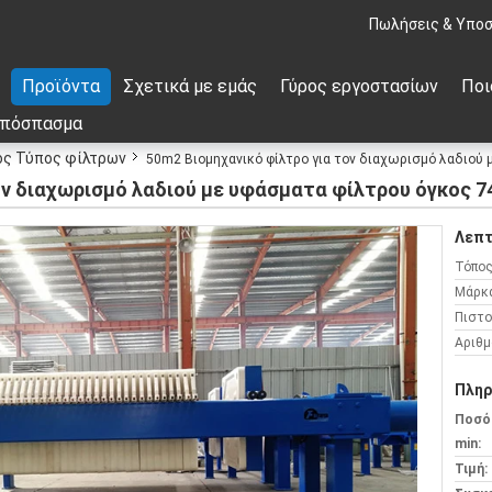
Πωλήσεις & Υποσ
Προϊόντα
Σχετικά με εμάς
Γύρος εργοστασίων
Ποι
απόσπασμα
ός Τύπος φίλτρων
50m2 Βιομηχανικό φίλτρο για τον διαχωρισμό λαδιού 
ον διαχωρισμό λαδιού με υφάσματα φίλτρου όγκος 7
Λεπτ
Τόπος
Μάρκ
Πιστο
Αριθμ
Πληρ
Ποσό
min:
Τιμή: