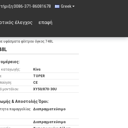
τήριξη:
0086-371-86081678
Greek
οτικός έλεγχος
επαφή
με υφάσματα φίλτρου όγκος 748L
48L
ομέρειες:
 καταγωγής:
Κίνα
α:
TOPER
ποίηση:
CE
ό μοντέλου:
XY50/870-30U
ωμής & Αποστολής Όροι:
τητα παραγγελίας
Διαπραγματεύσιμο
Διαπραγματεύσιμα