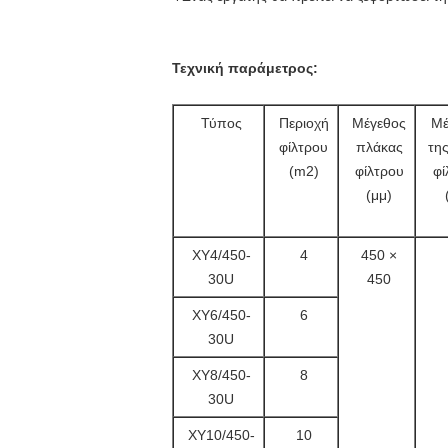
Τεχνική παράμετρος:
Τύπος
Περιοχή
Μέγεθος
Μέ
φίλτρου
πλάκας
της
(m2)
φίλτρου
φί
(μμ)
ΧΥ4/450-
4
450 ×
30U
450
ΧΥ6/450-
6
30U
ΧΥ8/450-
8
30U
ΧΥ10/450-
10