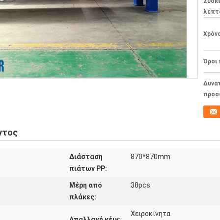
Συσκ
λεπτ
Χρόν
Όροι
Δυνα
προσ
ντος
Διάσταση
870*870mm
πιάτων PP:
Μέρη από
38pcs
πλάκες:
Χειροκίνητα
Απαλλαγή κέικ: