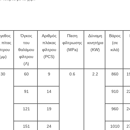
γεθος
Όγκος
Αριθμός
Πίεση
Δύναμη
Βάρος
 πίτας
του
πλάκας
φίλτρωσης
κινητήρα
(σε
λτρου
θαλάμου
φίλτρου
(MPa)
(KW)
κιλά)
(μμ)
φίλτρου
(PCS)
(Λ)
30
60
9
0.6
2.2
860
1
91
14
910
2
121
19
960
2
151
24
1010
2