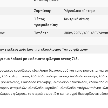
Συμπίεση:
Υδραυλικό σύστημα
Τύπος
Κεντρική σίτιση
τροφοδοσίας:
νος
Τετάρτη:
380V/220V /400-450V/Ανα
την επεξεργασία λάσπης
,
εξοπλισμός Τύπου φίλτρων
ωρισμό λαδιού με υφάσματα φίλτρου όγκος 748L
ταυρωμένο εργαζόμενο εξοπλισμό διαχωρισμού και χρησιμοποιείται για
άδι καλαμποκιού, λάδι λάδι, λάδι φιστικιού,ελαιόλαδο σουσάμι, λάδι 
 φοινικέλαιας, ελαιόλαδο κάνναβης, ελαιόλαδο ηλιόφυλλου, ελαιόλαδο 
πόρων σταφυλιών, ελαιόλαδο καρυδιού, ελαιόλαδο σπόρων πιόνιας κλπ.
θαλάμους φίλτρου., τα στερεά σωματίδια και το υγρό διαχωρίζονται μέσ