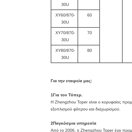
30U
ΧΥ60/870-
60
30U
ΧΥ70/870-
70
30U
XY80/870-
80
30U
Για την εταιρεία μας:
1Για τον Τόπερ.
Η Zhengzhou Toper είναι ο κορυφαίος προμ
εξοπλισμού φίλτρου και διαχωρισμού.
2Παγκόσμια υπηρεσία
Από το 2006, η Zhengzhou Toper έχει προμ