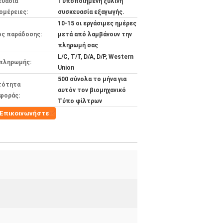
ευασία
Τυποποιημένη ξύλινη
ομέρειες:
συσκευασία εξαγωγής.
10-15 οι εργάσιμες ημέρες
ος παράδοσης:
μετά από λαμβάνουν την
πληρωμή σας
L/C, T/T, D/A, D/P, Western
 πληρωμής:
Union
500 σύνολα το μήνα για
τότητα
αυτόν τον βιομηχανικό
φοράς:
Τύπο φίλτρων
Επικοινωνήστε