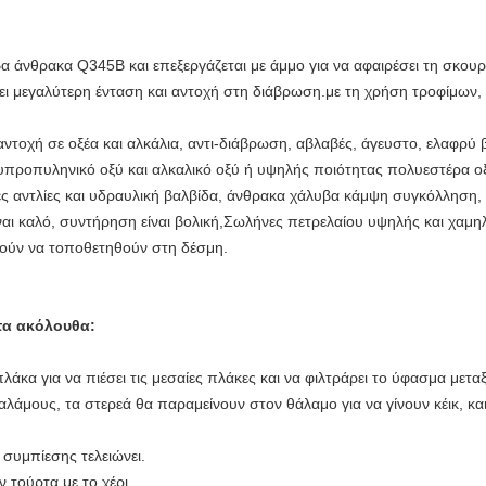
 άνθρακα Q345B και επεξεργάζεται με άμμο για να αφαιρέσει τη σκουριά
ει μεγαλύτερη ένταση και αντοχή στη διάβρωση.με τη χρήση τροφίμων, ε
ντοχή σε οξέα και αλκάλια, αντι-διάβρωση, αβλαβές, άγευστο, ελαφρύ 
προπυληνικό οξύ και αλκαλικό οξύ ή υψηλής ποιότητας πολυεστέρα ο
ες αντλίες και υδραυλική βαλβίδα, άνθρακα χάλυβα κάμψη συγκόλληση,
ναι καλό, συντήρηση είναι βολική,Σωλήνες πετρελαίου υψηλής και χαμη
ρούν να τοποθετηθούν στη δέσμη.
 τα ακόλουθα:
άκα για να πιέσει τις μεσαίες πλάκες και να φιλτράρει το ύφασμα μετα
άμους, τα στερεά θα παραμείνουν στον θάλαμο για να γίνουν κέικ, και 
 συμπίεσης τελειώνει.
 τούρτα με το χέρι.