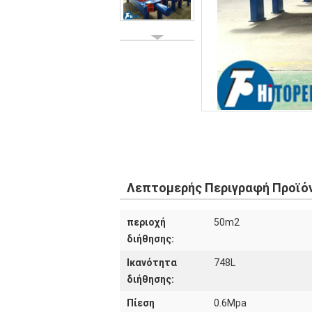
Λεπτομερής Περιγραφή Προϊό
περιοχή
50m2
διήθησης:
Ικανότητα
748L
διήθησης:
Πίεση
0.6Mpa