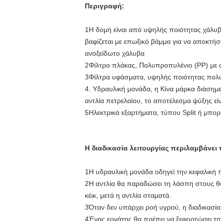
Περιγραφή:
1Η δομή είναι από υψηλής ποιότητας χάλυβα
βαφίζεται με επωξικό βάμμα για να αποκτήσ
ανοξείδωτο χάλυβα
2Φίλτρο πλάκας, Πολυπροπυλένιο (PP) με α
3Φίλτρα υφάσματα, υψηλής ποιότητας πολυ
4. Υδραυλική μονάδα, η Κίνα μάρκα διάσημ
αντλία πετρελαίου, το αποτέλεσμα ψύξης εί
5Ηλεκτρικά εξαρτήματα, τύπου Split ή μπο
Η διαδικασία λειτουργίας περιλαμβάνει
1Η υδραυλική μονάδα οδηγεί την κεφαλική πλ
2Η αντλία θα παραδώσει τη λάσπη στους θαλ
κέικ, μετά η αντλία σταματά.
3Όταν δεν υπάρχει ροή υγρού, η διαδικασία
4Ένας εργάτης θα πρέπει να ξεφορτώσει την