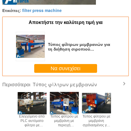
filter press machine
Ετικέττες:
Αποκτήστε την καλύτερη τιμή για
Τύπος φίλτρων μεμβρανών για
τη διήθηση σιροπιού
σφενδάμνου με το υψηλό
ύφασμα φίλτρων πλέγματος
Να συνεχίσει
Τύπος φίλτρων μεμβρανών
Περισσότεροι
Κόστους
Ελεγχόμενο από
Τύπος φίλτρου με
Τύπος φίλτρου με
Κέντ
άτων
PLC αυτόματο
μεμβράνη με
μεμβράνη
βιομηχα
κή Πρέσα
φίλτρο με
περιοχή
σχεδιασμένος για
ζυθοποιία
τρου
μεμβράνη
φίλτρωσης 10
να παρέχει χαμηλή
διήθη