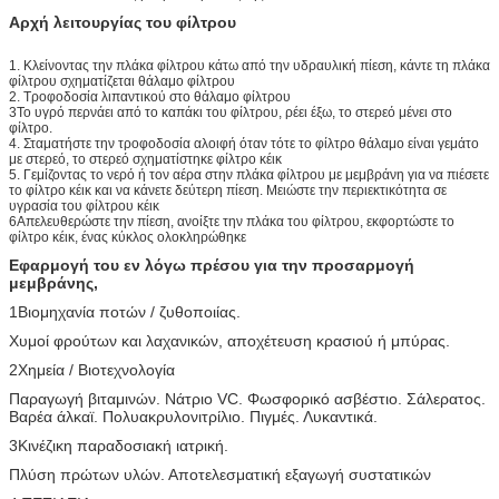
Αρχή λειτουργίας του φίλτρου
1. Κλείνοντας την πλάκα φίλτρου κάτω από την υδραυλική πίεση, κάντε τη πλάκα
φίλτρου σχηματίζεται θάλαμο φίλτρου
2. Τροφοδοσία λιπαντικού στο θάλαμο φίλτρου
3Το υγρό περνάει από το καπάκι του φίλτρου, ρέει έξω, το στερεό μένει στο
φίλτρο.
4. Σταματήστε την τροφοδοσία αλοιφή όταν τότε το φίλτρο θάλαμο είναι γεμάτο
με στερεό, το στερεό σχηματίστηκε φίλτρο κέικ
5. Γεμίζοντας το νερό ή τον αέρα στην πλάκα φίλτρου με μεμβράνη για να πιέσετε
το φίλτρο κέικ και να κάνετε δεύτερη πίεση. Μειώστε την περιεκτικότητα σε
υγρασία του φίλτρου κέικ
6Απελευθερώστε την πίεση, ανοίξτε την πλάκα του φίλτρου, εκφορτώστε το
φίλτρο κέικ, ένας κύκλος ολοκληρώθηκε
Εφαρμογή του εν λόγω πρέσου για την προσαρμογή
μεμβράνης,
1Βιομηχανία ποτών / ζυθοποιίας.
Χυμοί φρούτων και λαχανικών, αποχέτευση κρασιού ή μπύρας.
2Χημεία / Βιοτεχνολογία
Παραγωγή βιταμινών. Νάτριο VC. Φωσφορικό ασβέστιο. Σάλερατος.
Βαρέα άλκαϊ. Πολυακρυλονιτρίλιο. Πιγμές. Λυκαντικά.
3Κινέζικη παραδοσιακή ιατρική.
Πλύση πρώτων υλών. Αποτελεσματική εξαγωγή συστατικών