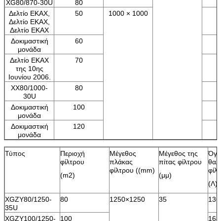
XG80/870-30U
80
Δελτίο ΕΚΑΧ,
50
1000 × 1000
Δελτίο ΕΚΑΧ,
Δελτίο ΕΚΑΧ
Δοκιμαστική
60
μονάδα
Δελτίο ΕΚΑΧ
70
της 10ης
Ιουνίου 2006.
ΧΧ80/1000-
80
30U
Δοκιμαστική
100
μονάδα
Δοκιμαστική
120
μονάδα
Τύπος
Περιοχή
Μέγεθος
Μέγεθος της
Όγκ
φίλτρου
πλάκας
πίτας φίλτρου
θαλ
φίλτρου ((mm)
φίλ
(m2)
(μμ)
(Λ)
XGZY80/1250-
80
1250×1250
35
136
35U
XGZY100/1250-
100
168