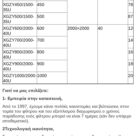
XGZY450/1500-
450
784
35U
XGZY500/1500-
500
879
35U
XGZY600/2000-
600
2000×2000
40
120
40U
XGZY700/2000-
700
140
40U
XGZY800/2000-
800
160
40U
XGZY900/2000-
900
180
40U
XGZY1000/2000-
1000
200
40U
Γιατί να μας επιλέξετε:
1- Εμπειρία στην κατασκευή,
Από το 1997, έχουμε κάνει πολλές καινοτομίες και βελτιώσεις στον
τομέα του φίλτρου και του εξοπλισμού διαχωρισμού.ο χρόνος
παράδοσης ενός φίλτρου μπορεί να είναι 7 ημέρες (εάν δεν υπάρχει
αποθεματικό).
2Τεχνολογική ικανότητα,