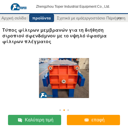
Zhengzhou Toper Industrial Equipment Co., Ltd.
Αρχική σελίδα
προϊόντα
Σχετικά με εμάς
εργοστάσιο Περιήγηση
>>
Τύπος φίλτρων μεμβρανών για τη διήθηση
σιροπιού σφενδάμνου με το υψηλό ύφασμα
φίλτρων πλέγματος
Καλύτερη τιμή
επαφή