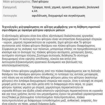
Μέσο φιλτραρίσματος:
Πανί φίλτρου
Εφαρμογή:
Τρόφιμα, ποτά, χημικά, ορυκτά, φαρμακείο, βιολογικά
κ.λπ.
Λειτουργία:
αφυδάτωση, διαχωρισμό και συγκέντρωση
Τεχνολογίες φιλτραρίσματος σε φίλτρο μεμβράνης για τη διήθηση σιροπιού
σφενδάμου με ύφασμα φίλτρου υψηλών ματιών
Ο εξοπλισμός φίλτρου είναι ένα είδος εξοπλισμού διαλείπουσας εργασίας
διαχωρισμού. Η λειτουργία του φίλτρου είναι να αποκτήσει διαχωρισμό στερεών
- υγρών, χαμηλή περιεκτικότητα σε υγρασία, ξηρό φίλτρο κέικ.Το φίλτρο
συνίσταται από πλάκα φίλτρου θαλάμου και πλάκα φίλτρου διαφράγματος
Σύμφωνα με τις ανάγκες των πελατών, μπορούμε επίσης να προμηθεύσουμε το
κλείσιμο και το άνοιγμα της πλάκας φίλτρου αυτόματα, μεταγωγές ζώνης,
αυτόματο σύστημα πλύσης,Σύστημα συλλογής διήθησηςΤο σύστημα
διαχωρισμού είναι υψηλής απόδοσης, εύκολο και απλό στη
λειτουργία.Εξοικονόμηση εργατικού δυναμικού και βελτίωση της
αποτελεσματικότητας.
Πλάκα τύπου φίλτρου μεμβράνης από την πλάκα διαφράγματος και τη διάταξη
θαλάμου του θαλάμου φίλτρου σύνθεσης,το λιπάσμα της αντλίας μεταφοράς
υπό πίεση για να εισέλθει στον θάλαμο φίλτρου μέσω του φίλτρου (καστούμι
φίλτρου) στο λιπάσμα διαχωρισμού στερεών και υγρών, όταν η αλοιφή σε στερεή
μορφή μετά το κέικ, και πάλι μέσα από το διάφραγμα στον αέρα, το χώρο
φίλτρου πρέσας γεμάτο με στερεά, χαμηλότερη περιεκτικότητα σε
υγρασία.Φίλτρο για ιξώδη υλικά απαιτούν υψηλότερη περιεκτικότητα σε υγρασία
και για τους χρήστες αυτού του μηχανήματος έχουν τα μοναδικά χαρακτηριστικά
τουςΠλάκα με βελτιωμένο τυποποιημένο πολυπροπυλένιο, πλάκα
πολυπροπυλένιο με διάφραγμα τοποθετημένο μαζί, ανθεκτικό, ασφαλές, δεν
είναι εύκολο να πέσει, μακρά διάρκεια ζωής.