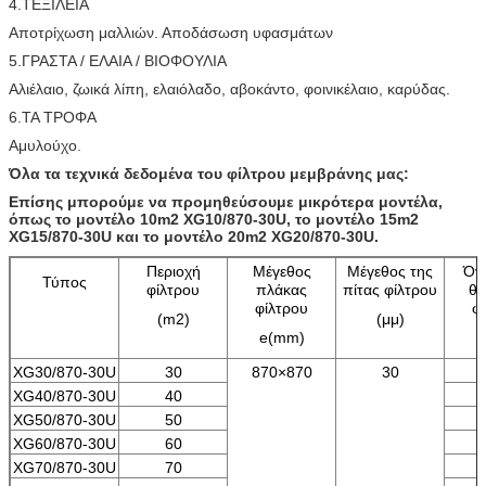
4.ΤΕΞΙΛΕΙΑ
Αποτρίχωση μαλλιών. Αποδάσωση υφασμάτων
5.ΓΡΑΣΤΑ / ΕΛΑΙΑ / ΒΙΟΦΟΥΛΙΑ
Αλιέλαιο, ζωικά λίπη, ελαιόλαδο, αβοκάντο, φοινικέλαιο, καρύδας.
6.ΤΑ ΤΡΟΦΑ
Αμυλούχο.
Όλα τα τεχνικά δεδομένα του φίλτρου μεμβράνης μας:
Επίσης μπορούμε να προμηθεύσουμε μικρότερα μοντέλα,
όπως το μοντέλο 10m2 XG10/870-30U, το μοντέλο 15m2
XG15/870-30U και το μοντέλο 20m2 XG20/870-30U.
Περιοχή
Μέγεθος
Μέγεθος της
Όγ
Τύπος
φίλτρου
πλάκας
πίτας φίλτρου
θα
φίλτρου
φ
(m2)
(μμ)
e(mm)
XG30/870-30U
30
870×870
30
XG40/870-30U
40
XG50/870-30U
50
XG60/870-30U
60
XG70/870-30U
70