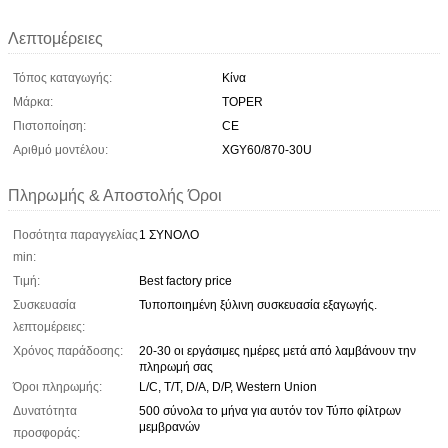
Λεπτομέρειες
Τόπος καταγωγής:
Κίνα
Μάρκα:
TOPER
Πιστοποίηση:
CE
Αριθμό μοντέλου:
XGY60/870-30U
Πληρωμής & Αποστολής Όροι
Ποσότητα παραγγελίας
1 ΣΥΝΟΛΟ
min:
Τιμή:
Best factory price
Συσκευασία
Τυποποιημένη ξύλινη συσκευασία εξαγωγής.
λεπτομέρειες:
Χρόνος παράδοσης:
20-30 οι εργάσιμες ημέρες μετά από λαμβάνουν την
πληρωμή σας
Όροι πληρωμής:
L/C, T/T, D/A, D/P, Western Union
Δυνατότητα
500 σύνολα το μήνα για αυτόν τον Τύπο φίλτρων
μεμβρανών
προσφοράς: