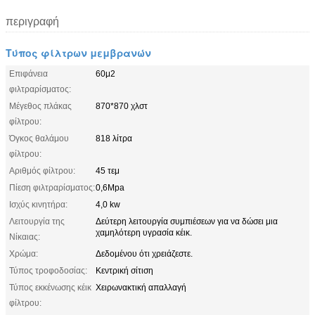
περιγραφή
Τύπος φίλτρων μεμβρανών
Επιφάνεια
60μ2
φιλτραρίσματος:
Μέγεθος πλάκας
870*870 χλστ
φίλτρου:
Όγκος θαλάμου
818 λίτρα
φίλτρου:
Αριθμός φίλτρου:
45 τεμ
Πίεση φιλτραρίσματος:
0,6Mpa
Ισχύς κινητήρα:
4,0 kw
Λειτουργία της
Δεύτερη λειτουργία συμπιέσεων για να δώσει μια
χαμηλότερη υγρασία κέικ.
Νίκαιας:
Χρώμα:
Δεδομένου ότι χρειάζεστε.
Τύπος τροφοδοσίας:
Κεντρική σίτιση
Τύπος εκκένωσης κέικ
Χειρωνακτική απαλλαγή
φίλτρου: